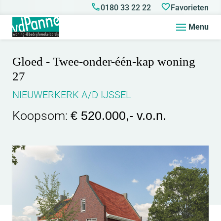
0180 33 22 22
Favorieten
Menu
Gloed - Twee-onder-één-kap woning
27
NIEUWERKERK A/D IJSSEL
Koopsom:
€ 520.000,- v.o.n.