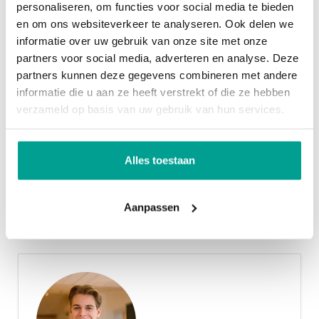
Bergruimte
personaliseren, om functies voor social media te bieden
hebben een riant woonoppervlak van ca. 150 m²
en om ons websiteverkeer te analyseren. Ook delen we
tot ca. 161 m². De woningen met een breedte van
informatie over uw gebruik van onze site met onze
Garage
Geen garage
partners voor social media, adverteren en analyse. Deze
6.00 meter zijn voorzien van een zeer royale entree
partners kunnen deze gegevens combineren met andere
en een L-vormige woonkamer met een open
Overig
informatie die u aan ze heeft verstrekt of die ze hebben
(leef)keuken van totaal 46 m² op de begane grond.
verzameld op basis van uw gebruik van hun services.
Permanente bewoning
Ja
Op de eerste verdieping vind je drie slaapkamers,
een volledig ingerichte badkamer met ligbad en
Onderhoud binnen
Uitstekend
Alles toestaan
separate inloopdouche. De enorme open
Onderhoud buiten
Uitstekend
zolderverdieping kun je vervolgens helemaal naar
Aanpassen
eigen smaak inrichten.
Met grote groenplaatsen en de waterrijke, groen
ademende omgeving van Nieuwerkerk aan den
IJssel is de ruimte in de nieuwbouwwijk Esse
Zoom onmetelijk. Rustig wonen en tegelijkertijd