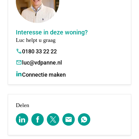
zeer centraal in de Randstad. Esse Zoom bestaat
straks uit ongeveer 550 nieuwbouwwoningen,
waarvan de eerste vier fasen al zijn opgeleverd én
Interesse in deze woning?
fase 5 en 6 binnenkort volgen.
Luc helpt u graag
0180 33 22 22
luc@vdpanne.nl
Connectie maken
Delen