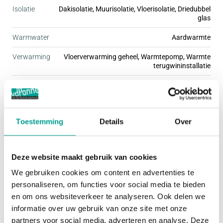
Isolatie
Dakisolatie, Muurisolatie, Vloerisolatie, Driedubbel
iedereen een passende woning te vinden. Stuk voor
glas
stuk zijn deze woningen fraai afgewerkt met mooie
Warmwater
Aardwarmte
details, wat de buurt een gezellige uitstraling geeft.
Verwarming
Vloerverwarming geheel, Warmtepomp, Warmte
De kleine woonbuurten hebben een ding met elkaar
terugwininstallatie
gemeen; ze zijn kindvriendelijk én autoluw. Dit
zorgt ervoor dat je rustig en omgeven door groen
Buitenruimte
woont, terwijl je de dynamiek van de stad
gemakkelijk kunt opzoeken.
Tuin
Achtertuin, Voortuin
Toestemming
Details
Over
Hoofdtuin
Achtertuin
Het programma van Praal bestaat uit een ruime
Deze website maakt gebruik van cookies
Oppervlakte hoofdtuin
80 m²
variatie koopwoningen, waarbij geen plattegrond
We gebruiken cookies om content en advertenties te
precies hetzelfde is. Afhankelijk van de grootte van
personaliseren, om functies voor social media te bieden
Bergruimte
je gezin of je woonbehoefte, kies je voor een
en om ons websiteverkeer te analyseren. Ook delen we
rijwoning in de breedte van 5.40, 5.70 of 6.00 m,
informatie over uw gebruik van onze site met onze
Garage
Geen garage
partners voor social media, adverteren en analyse. Deze
een herenhuis van 7 meter breed, twee-onder-één-