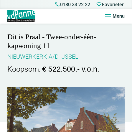
0180 33 22 22
Favorieten
Menu
Dit is Praal - Twee-onder-één-
kapwoning 11
NIEUWERKERK A/D IJSSEL
Koopsom:
€ 522.500,- v.o.n.