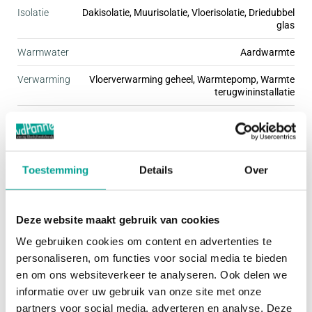
Isolatie
Dakisolatie, Muurisolatie, Vloerisolatie, Driedubbel
iedereen een passende woning te vinden. Stuk voor
glas
stuk zijn deze woningen fraai afgewerkt met mooie
Warmwater
Aardwarmte
details, wat de buurt een gezellige uitstraling geeft.
Verwarming
Vloerverwarming geheel, Warmtepomp, Warmte
De kleine woonbuurten hebben een ding met elkaar
terugwininstallatie
gemeen; ze zijn kindvriendelijk én autoluw. Dit
zorgt ervoor dat je rustig en omgeven door groen
Buitenruimte
woont, terwijl je de dynamiek van de stad
gemakkelijk kunt opzoeken.
Tuin
Achtertuin, Voortuin
Toestemming
Details
Over
Hoofdtuin
Achtertuin
Het programma van Praal bestaat uit een ruime
Deze website maakt gebruik van cookies
Oppervlakte hoofdtuin
80 m²
variatie koopwoningen, waarbij geen plattegrond
We gebruiken cookies om content en advertenties te
precies hetzelfde is. Afhankelijk van de grootte van
personaliseren, om functies voor social media te bieden
Bergruimte
je gezin of je woonbehoefte, kies je voor een
en om ons websiteverkeer te analyseren. Ook delen we
rijwoning in de breedte van 5.40, 5.70 of 6.00 m,
informatie over uw gebruik van onze site met onze
Garage
Geen garage
partners voor social media, adverteren en analyse. Deze
een herenhuis van 7 meter breed, twee-onder-één-