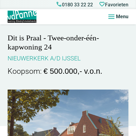
0180 33 22 22
Favorieten
Menu
Dit is Praal - Twee-onder-één-
kapwoning 24
NIEUWERKERK A/D IJSSEL
Koopsom:
€ 500.000,- v.o.n.