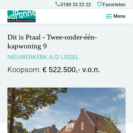
0180 33 22 22
Favorieten
Menu
Dit is Praal - Twee-onder-één-
kapwoning 9
NIEUWERKERK A/D IJSSEL
Koopsom:
€ 522.500,- v.o.n.