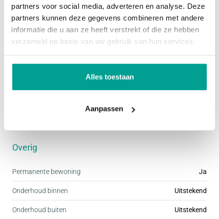
partners voor social media, adverteren en analyse. Deze
Schuur / Berging
VRIJSTAAND_HOUT
kapwoning met garage of een riante vrijstaande
partners kunnen deze gegevens combineren met andere
villa. In Praal woon je in ieder geval zoals dat
informatie die u aan ze heeft verstrekt of die ze hebben
Parkeergelegenheid
verzameld op basis van uw gebruik van hun services.
vroeger ooit bedoeld is.
Voorzieningen
Openbaar parkeren
PRONKSTUKKEN VAN PRAAL
Alles toestaan
• Gevarieerde groene buurt met water en
Dak
parkelementen
Aanpassen
• Rustig wonen in Esse Zoom in Nieuwerkerk aan
Dak
Zadeldak
den IJssel
• Gasloos, duurzaam en energieneutraal
Overig
• Kindvriendelijke wijk met alle voorzieningen in de
Permanente bewoning
Ja
buurt
• Royale tuinen
Onderhoud binnen
Uitstekend
• Ruime parkeergelegenheid, vaak op eigen erf
Onderhoud buiten
Uitstekend