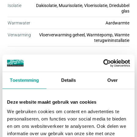
Isolatie
Dakisolatie, Muurisolatie, Vloerisolatie, Driedubbel
iedereen een passende woning te vinden. Stuk voor
glas
stuk zijn deze woningen fraai afgewerkt met mooie
Warmwater
Aardwarmte
details, wat de buurt een gezellige uitstraling geeft.
Verwarming
Vloerverwarming geheel, Warmtepomp, Warmte
De kleine woonbuurten hebben een ding met elkaar
terugwininstallatie
gemeen; ze zijn kindvriendelijk én autoluw. Dit
zorgt ervoor dat je rustig en omgeven door groen
Buitenruimte
woont, terwijl je de dynamiek van de stad
gemakkelijk kunt opzoeken.
Tuin
Achtertuin, Voortuin
Toestemming
Details
Over
Hoofdtuin
Achtertuin
Het programma van Praal bestaat uit een ruime
Oppervlakte hoofdtuin
70 m²
variatie koopwoningen, waarbij geen plattegrond
Deze website maakt gebruik van cookies
precies hetzelfde is. Afhankelijk van de grootte van
We gebruiken cookies om content en advertenties te
Bergruimte
je gezin of je woonbehoefte, kies je voor een
personaliseren, om functies voor social media te bieden
en om ons websiteverkeer te analyseren. Ook delen we
rijwoning in de breedte van 5.40, 5.70 of 6.00 m,
Garage
Geen garage
informatie over uw gebruik van onze site met onze
een herenhuis van 7 meter breed, twee-onder-één-