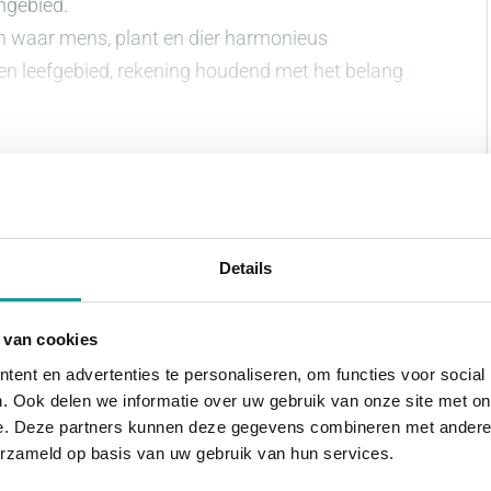
ngebied.
n waar mens, plant en dier harmonieus
n leefgebied, rekening houdend met het belang
heel bijzondere. Woud biedt ruimte aan 29
oningen met baksteen, bamboe of houten
Details
te creëren!
 van cookies
ent en advertenties te personaliseren, om functies voor social
 En dat voelt op meerdere manieren goed. Voor
. Ook delen we informatie over uw gebruik van onze site met on
e. Deze partners kunnen deze gegevens combineren met andere i
j met een energieneutrale woning, minder
erzameld op basis van uw gebruik van hun services.
n wat ook fijn is: je hebt straks een unieke,