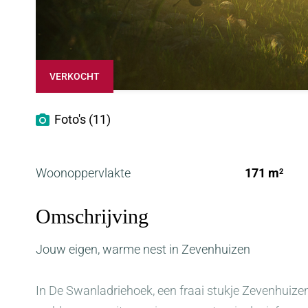
VERKOCHT
Foto's (11)
Woonoppervlakte
171 m
2
Omschrijving
Jouw eigen, warme nest in Zevenhuizen
In De Swanladriehoek, een fraai stukje Zevenhuiz