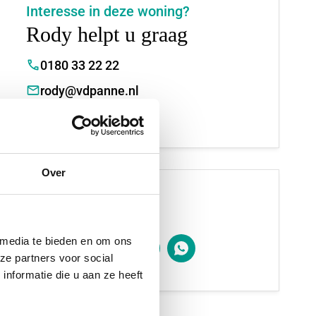
Interesse in deze woning?
Rody helpt u graag
0180 33 22 22
rody@vdpanne.nl
Connectie maken
Over
Delen
 media te bieden en om ons
ze partners voor social
nformatie die u aan ze heeft