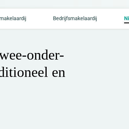
makelaardij
Bedrijfsmakelaardij
N
wee-onder-
itioneel en