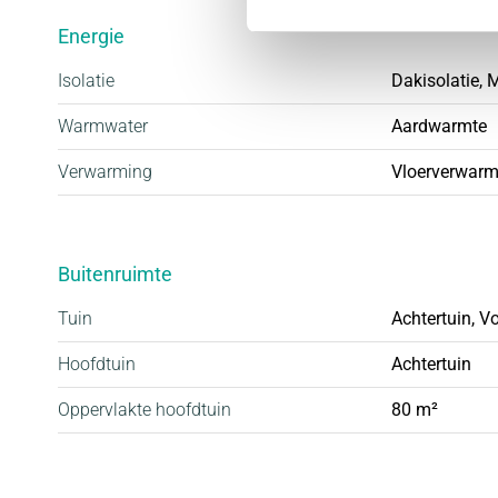
• Gasloos, duurzaam en energieneutraal
Energie
• Kindvriendelijke wijk met alle voorzieningen in de
Isolatie
Dakisolatie, M
• Royale tuinen
• Ruime parkeergelegenheid, vaak op eigen erf
Warmwater
Aardwarmte
• Inclusief complete badkamer en keuken
Verwarming
Vloerverwarm
Buitenruimte
Tuin
Achtertuin, V
Hoofdtuin
Achtertuin
Oppervlakte hoofdtuin
80 m²