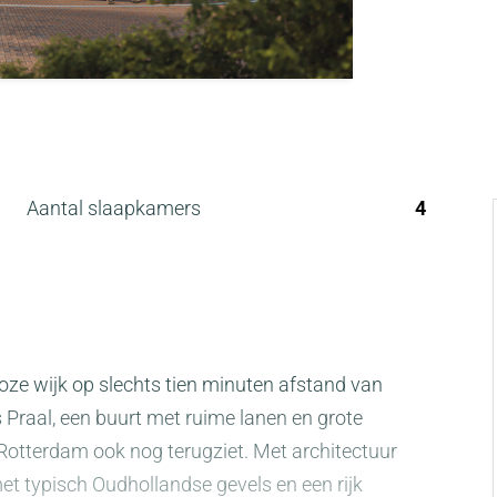
Aantal slaapkamers
4
loze wijk op slechts tien minuten afstand van
s Praal, een buurt met ruime lanen en grote
 Rotterdam ook nog terugziet. Met architectuur
t typisch Oudhollandse gevels en een rijk