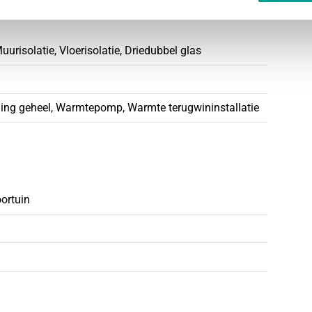
 buurt
uurisolatie, Vloerisolatie, Driedubbel glas
ing geheel, Warmtepomp, Warmte terugwininstallatie
oortuin