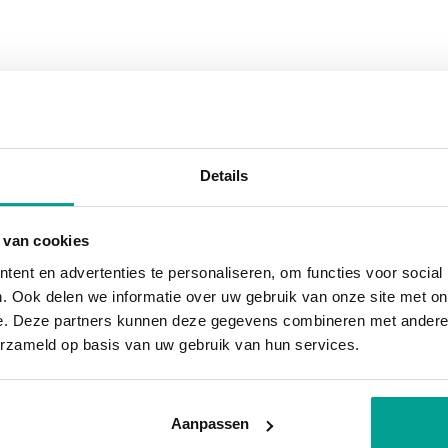
en een passende woning te vinden. Stuk voor stuk
s, wat de buurt een gezellige uitstraling geeft.
emeen; ze zijn kindvriendelijk én autoluw. Dit
ning
oont, terwijl je de dynamiek van de stad
woning
Details
riatie koopwoningen, waarbij geen plattegrond
eg, In woonwijk
 je gezin of je woonbehoefte, kies je voor een
 van cookies
en herenhuis van 7 meter breed, twee-onder-één-
ent en advertenties te personaliseren, om functies voor social
. In Praal woon je in ieder geval zoals dat
. Ook delen we informatie over uw gebruik van onze site met on
e. Deze partners kunnen deze gegevens combineren met andere i
erzameld op basis van uw gebruik van hun services.
enten
Aanpassen
en IJssel