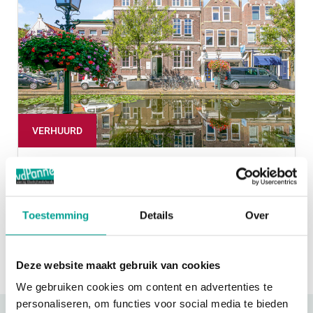
VERHUURD
Noordvliet 19
MAASSLUIS
Toestemming
Details
Over
Huurprijs:
€ 345,- per maand
2
180 m
Deze website maakt gebruik van cookies
We gebruiken cookies om content en advertenties te
personaliseren, om functies voor social media te bieden