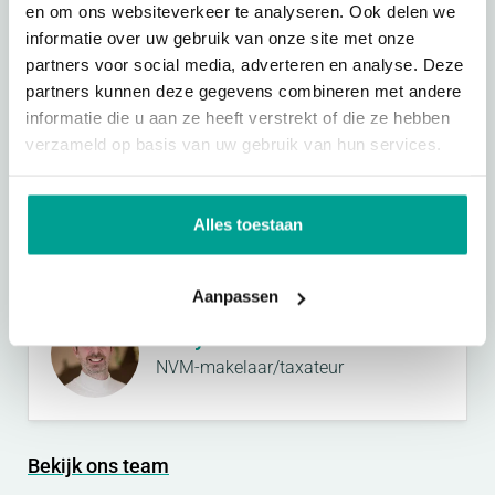
Contact
opnemen?
en om ons websiteverkeer te analyseren. Ook delen we
informatie over uw gebruik van onze site met onze
Van der Panne helpt u graag snel op weg.
partners voor social media, adverteren en analyse. Deze
partners kunnen deze gegevens combineren met andere
0180 33 22 22
informatie die u aan ze heeft verstrekt of die ze hebben
verzameld op basis van uw gebruik van hun services.
Stel een vraag
Alles toestaan
Onze
makelaars
Aanpassen
Rody Zuur
NVM-makelaar/taxateur
Bekijk ons team