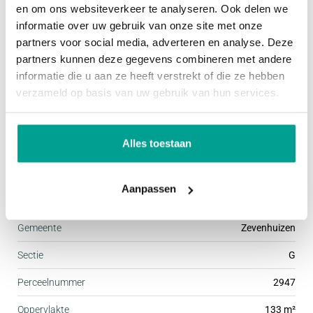
afmetingen van de woning.
en om ons websiteverkeer te analyseren. Ook delen we
Onderhoud buiten
Goed tot uitstekend
informatie over uw gebruik van onze site met onze
partners voor social media, adverteren en analyse. Deze
Gebruiksoppervlakte woningen:
Huidig gebruik
Woonruimte
partners kunnen deze gegevens combineren met andere
De Meetinstructie is gebaseerd op de NEN2580. De
Huidige bestemming
Woonruimte
informatie die u aan ze heeft verstrekt of die ze hebben
Meetinstructie is bedoeld om een meer eenduidige
verzameld op basis van uw gebruik van hun services.
manier van meten toe te passen voor het geven
Voorzieningen
van een indicatie van de gebruiksoppervlakte. De
Alles toestaan
Meetinstructie sluit verschillen in meetuitkomsten
Voorzieningen
Mechanische ventilatie
niet volledig uit, door bijvoorbeeld
Aanpassen
interpretatieverschillen, afrondingen of
Kadastrale gegevens
beperkingen bij het uitvoeren van de meting.
Gemeente
Zevenhuizen
Deze informatie is door ons met de nodige
Sectie
G
zorgvuldigheid samengesteld. Onzerzijds wordt
Perceelnummer
2947
echter geen enkele aansprakelijkheid aanvaard
Oppervlakte
133 m²