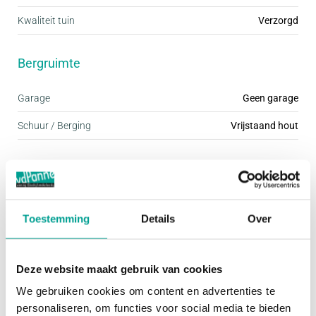
met daarin de warmte terugwin installatie.
Kwaliteit tuin
Verzorgd
Bijzonderheden:
Bergruimte
Zelfbewoningsplicht 3 jaar. Geheel gasloos en
gesitueerd op eigen grond. De woning is voorzien
Garage
Geen garage
van zowel vloerverwarming als koeling en is
uitgerust met 8 zonnepanelen. De woning voldoet
Schuur / Berging
Vrijstaand hout
aan de zogenaamde BENG-eisen (Bijna Energie
Parkeergelegenheid
Neutrale Gebouwen). De woning heeft een
energielabel A++++. Uiteraard is de woning ook
Voorzieningen
Openbaar parkeren
voorzien van driedubbel glas. Oplevering mogelijk
Toestemming
Details
Over
per april.
Overig
Deze website maakt gebruik van cookies
Afmetingen:
Permanente bewoning
Ja
We gebruiken cookies om content en advertenties te
Zie de (interactieve) plattegronden voor de
personaliseren, om functies voor social media te bieden
Onderhoud binnen
Goed tot uitstekend