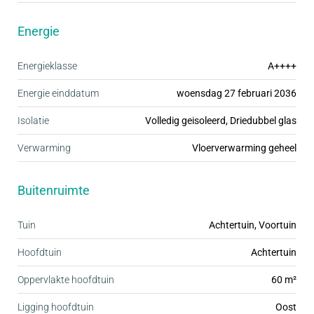
Energie
Lichte woonkamer met deur naar de tuin,
gesitueerd op het oosten en keukenruimte aan de
Energieklasse
A++++
voorzijde. Achterin de tuin bevindt zich een houten
Energie einddatum
woensdag 27 februari 2036
berging.
Isolatie
Volledig geisoleerd, Driedubbel glas
1e verdieping:
Verwarming
Vloerverwarming geheel
Overloop, twee slaapkamers aan de achterzijde en
één slaapkamer aan de voorzijde. Ook de
Buitenruimte
badkamer is hier gesitueerd. Deze wordt casco
Tuin
Achtertuin, Voortuin
opgeleverd.
Hoofdtuin
Achtertuin
2e verdieping:
Oppervlakte hoofdtuin
60 m²
Open ruimte met een afgeslote technische ruimte
Ligging hoofdtuin
Oost