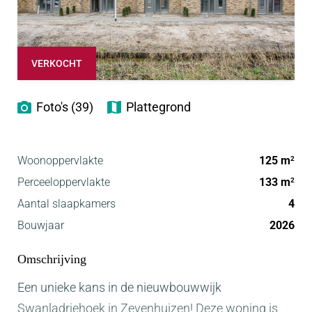
VERKOCHT
Foto's (39)
Plattegrond
Woonoppervlakte
125 m
2
Perceeloppervlakte
133 m
2
Aantal slaapkamers
4
Bouwjaar
2026
Omschrijving
Een unieke kans in de nieuwbouwwijk
Swanladriehoek in Zevenhuizen! Deze woning is