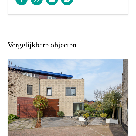
- Mogelijkheid tot parkeren met een
parkeervergunning; er zijn momenteel drie
parkeervergunningen beschikbaar.
Afmetingen:
Vergelijkbare objecten
Zie de (interactieve) plattegronden voor de
afmetingen van de woning.
Capelle aan den IJssel
Capelle aan den IJssel is een levendige stad waar
historie, natuur en moderne voorzieningen op een
prettige manier samenkomen. De stad biedt volop
mogelijkheden voor ontspanning, winkelen en
lekker eten.