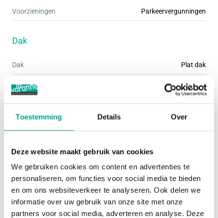
Voorzieningen
Parkeervergunningen
De royale en lichte woonkamer met open keuken
vormt het hart van de woning. Dankzij de ligging
Dak
op de hoek en een extra raam (Frans balkon) in de
zijgevel komt er veel licht binnen. De woonkamer is
Dak
Plat dak
afgewerkt met een laminaatvloer en voorzien van
een airconditioning. De open keuken is uitgerust
Overig
met een vaatwasser, een 4-pits inductiekookplaat,
een afzuigkap, een oven en een losse
Toestemming
Details
Over
Permanente bewoning
Ja
koel-/vriescombinatie.
Onderhoud binnen
Goed
Deze website maakt gebruik van cookies
Onderhoud buiten
Goed
Via de deur in de keuken bereikt u het ruime
We gebruiken cookies om content en advertenties te
(betegelde) balkon. Dit balkon is gunstig gelegen
Huidig gebruik
Woonruimte
personaliseren, om functies voor social media te bieden
op het zuidwesten, waardoor u vrijwel de hele dag
en om ons websiteverkeer te analyseren. Ook delen we
Huidige bestemming
Woonruimte
informatie over uw gebruik van onze site met onze
van de zon kunt genieten. Bovendien biedt het veel
partners voor social media, adverteren en analyse. Deze