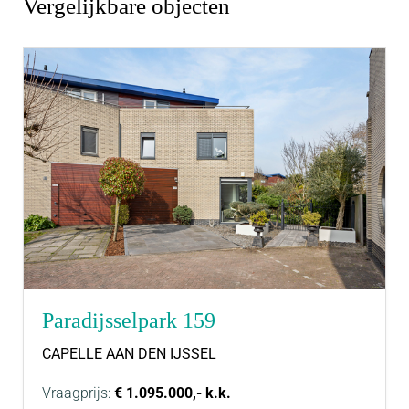
Vergelijkbare objecten
Afmetingen:
Zie de (interactieve) plattegronden voor de
afmetingen van de woning.
Gebruiksoppervlakte woningen:
De Meetinstructie is gebaseerd op de NEN2580. De
Meetinstructie is bedoeld om een meer eenduidige
manier van meten toe te passen voor het geven
van een indicatie van de gebruiksoppervlakte. De
Meetinstructie sluit verschillen in meetuitkomsten
niet volledig uit, door bijvoorbeeld
Paradijsselpark 159
interpretatieverschillen, afrondingen of
CAPELLE AAN DEN IJSSEL
beperkingen bij het uitvoeren van de meting.
Vraagprijs:
€ 1.095.000,- k.k.