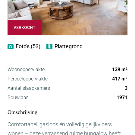
VERKOCHT
Foto's (53)
Plattegrond
Woonoppervlakte
139 m
2
Perceeloppervlakte
417 m
2
Aantal slaapkamers
3
Bouwjaar
1971
Omschrijving
Comfortabel, gasloos én volledig gelijkvloers
wonen – deze verrassend ruime bungalow heeft