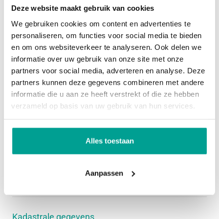
de woning en beschikt over toegang tot de
Deze website maakt gebruik van cookies
wasruimte. Hier bevindt zich tevens de elektrische
We gebruiken cookies om content en advertenties te
Overig
boiler voor het warme water en een extra wastafel.
personaliseren, om functies voor social media te bieden
Dankzij de aanwezige airconditioning kan de
en om ons websiteverkeer te analyseren. Ook delen we
Permanente bewoning
Ja
informatie over uw gebruik van onze site met onze
slaapkamer comfortabel worden verwarmd én
Onderhoud binnen
Goed tot uitstekend
partners voor social media, adverteren en analyse. Deze
gekoeld. Ook is er een zonnescherm aanwezig. Via
partners kunnen deze gegevens combineren met andere
Onderhoud buiten
Goed tot uitstekend
deze kamer is bovendien de achtertuin bereikbaar.
informatie die u aan ze heeft verstrekt of die ze hebben
Aangrenzend bevindt zich de tweede slaapkamer,
verzameld op basis van uw gebruik van hun services.
Huidig gebruik
Woonruimte
eveneens voorzien van airconditioning en een
Huidige bestemming
Woonruimte
screen en met directe toegang tot de tweede
Alles toestaan
badkamer. Deze moderne badkamer is uitgerust
Voorzieningen
met een douche, wastafelmeubel, toilet en
Aanpassen
vloerverwarming. De lichtkoepel zorgt hier voor een
Voorzieningen
Tv kabel, Buitenzonwering, Airconditioning,
Rookkanaal, Schuifpui, Dakraam, Zonnepanelen
prettige natuurlijke lichtinval gevoel.
Kadastrale gegevens