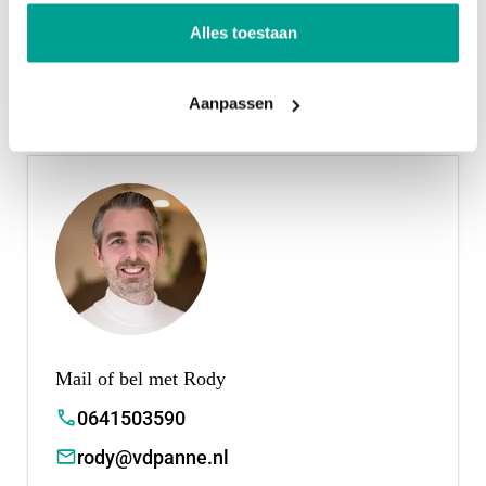
verkocht.
Alles toestaan
Delen
Aanpassen
Mail of bel met Rody
0641503590
rody@vdpanne.nl