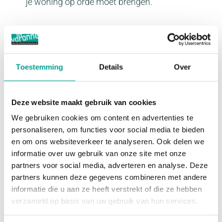
je woning op orde moet brengen.
Je kunt na afloop zien hoe je woning in de
markt ligt. Aan de hand van de bezichtigingen
en reacties kun je je woningpresentatie
Toestemming
Details
Over
aanpassen of een andere verkooptactiek met je
NVM-makelaar bespreken.
Deze website maakt gebruik van cookies
De NVM Open Huizen Dag werkt in de weken
We gebruiken cookies om content en advertenties te
personaliseren, om functies voor social media te bieden
ervoor als aanjager. Als men al een huis op het oog
en om ons websiteverkeer te analyseren. Ook delen we
heeft, wil men natuurlijk niet concurreren met
informatie over uw gebruik van onze site met onze
kopers die tijdens de NVM Open Huizen Dag
partners voor social media, adverteren en analyse. Deze
verliefd worden op een woning. Afgelopen najaar
partners kunnen deze gegevens combineren met andere
informatie die u aan ze heeft verstrekt of die ze hebben
was 1 op de 20 deelnemende woningen
verzameld op basis van uw gebruik van hun services.
voorafgaand aan de NVM Open Huizen Dag al