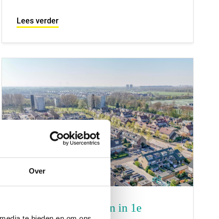
Lees verder
Over
Flink meer verkopen in 1e
 media te bieden en om ons