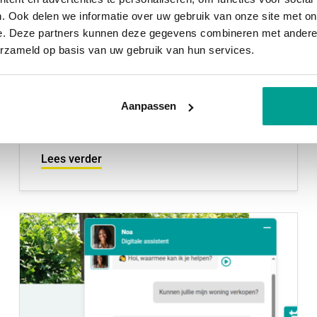
zorgt voor gematigde prijsstijging
. Ook delen we informatie over uw gebruik van onze site met on
in 2e kwartaal 2025
e. Deze partners kunnen deze gegevens combineren met andere i
Het tweede kwartaal van 2025 laat opnieuw
erzameld op basis van uw gebruik van hun services.
zien hoe dynamisch de Nederlandse
woningmarkt is. Zowel op landelijk niveau als
Aanpassen
binnen onze eigen gemeente Zuidplas zijn er
opvallende ontwikkelingen. In dit ...
Lees verder