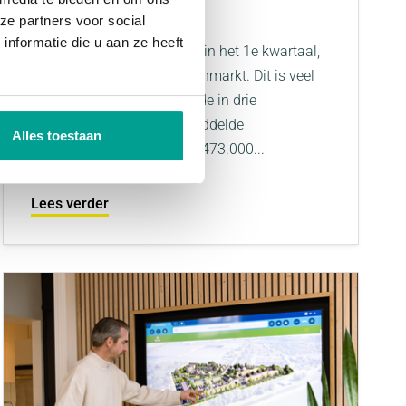
kwartaal 2025
ze partners voor social
nformatie die u aan ze heeft
Met bijna 34.000 verkopen in het 1e kwartaal,
zit er flink vaart in de huizenmarkt. Dit is veel
meer dan in dezelfde periode in drie
voorgaande jaren. De gemiddelde
Alles toestaan
transactieprijs komt uit op 473.000...
Lees verder