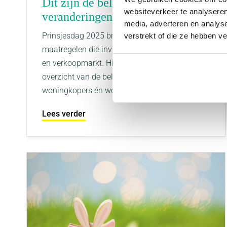
Dit zijn de belangrijkste
websiteverkeer te analyseren
veranderingen na Prinsjesdag
media, adverteren en analys
Prinsjesdag 2025 bracht opnieuw een aantal
verstrekt of die ze hebben v
maatregelen die invloed hebben op de koop-
en verkoopmarkt. Hieronder vind je een
overzicht van de belangrijkste wijzigingen voor
woningkopers én woningverko...
Lees verder