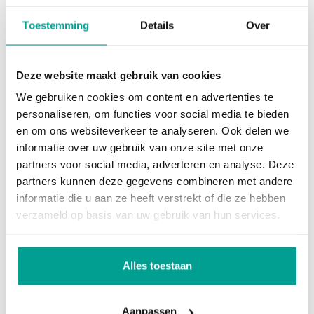
mag worden. Dat is een stijging van 2,7 % t.o.v. een
Toestemming
Details
Over
jaar eerder. Het snelste worden de tussenwoningen
verkocht, namelijk binnen 24 dagen.
Deze website maakt gebruik van cookies
We gebruiken cookies om content en advertenties te
personaliseren, om functies voor social media te bieden
en om ons websiteverkeer te analyseren. Ook delen we
informatie over uw gebruik van onze site met onze
partners voor social media, adverteren en analyse. Deze
partners kunnen deze gegevens combineren met andere
Van de 44 verkochte woningen werden er diverse
informatie die u aan ze heeft verstrekt of die ze hebben
woningen boven de vraagprijs verkocht. Gemiddeld
verzameld op basis van uw gebruik van hun services.
zit er -0,9 % tussen de vraagprijs en de uiteindelijke
koopsom. Dit is heel erg weinig.
Alles toestaan
Aanpassen