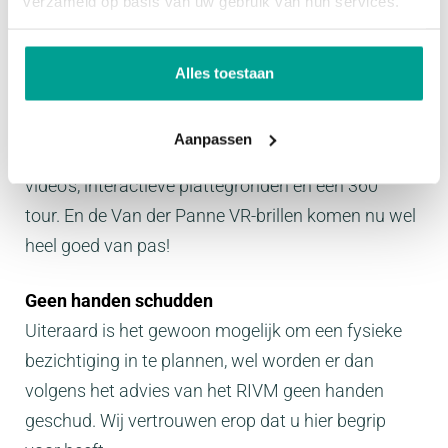
verzameld op basis van uw gebruik van hun services.
om om even te bellen, te mailen of via WhatsApp te
reageren. Ook zijn onze presentaties uitgebreid,
voor zowel onze woningen als voor onze
Alles toestaan
bedrijfsmatige objecten. Naast de uitgebreide
aanbiedingsteksten en professionele fotografie
Aanpassen
geven wij je ook een goed beeld van de woning met
video's, interactieve plattegronden en een 360°
tour. En de Van der Panne VR-brillen komen nu wel
heel goed van pas!
Geen handen schudden
Uiteraard is het gewoon mogelijk om een fysieke
bezichtiging in te plannen, wel worden er dan
volgens het advies van het RIVM geen handen
geschud. Wij vertrouwen erop dat u hier begrip