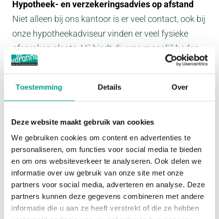
Hypotheek- en verzekeringsadvies op afstand
Niet alleen bij ons kantoor is er veel contact, ook bij
onze hypotheekadviseur vinden er veel fysieke
afspraken plaats. Hij biedt diverse mogelijkheden
om e.e.a. digitaal te doen, via Skype of via
videobellen. Voordelen zijn dat je het gesprek in je
Toestemming
Details
Over
eigen vertrouwde omgeving kunt voeren én het
bespaart je reistijd.
Deze website maakt gebruik van cookies
Goed bereikbaar
We gebruiken cookies om content en advertenties te
Als voorbereiding op de aankoop of verkoop van
personaliseren, om functies voor social media te bieden
en om ons websiteverkeer te analyseren. Ook delen we
een woning rijzen er diverse vragen. Zoals u van
informatie over uw gebruik van onze site met onze
ons gewend bent zijn wij goed bereikbaar, niet tot
partners voor social media, adverteren en analyse. Deze
17.00 uur maar gewoon tot 17.30 uur. Maar ook in
partners kunnen deze gegevens combineren met andere
de avonduren draaien wij onze hand er niet voor
informatie die u aan ze heeft verstrekt of die ze hebben