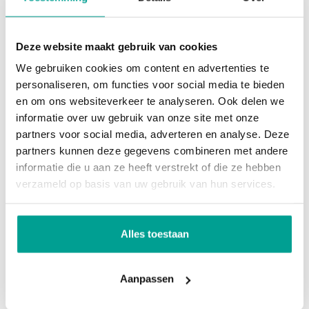
afspraak beantwoorden wij alle woonvragen en
geven we u deskundig advies. Het enige dat u
Deze website maakt gebruik van cookies
hoeft te doen is uw gegevens doorgeven voor een
We gebruiken cookies om content en advertenties te
afspraak thuis of online.
personaliseren, om functies voor social media te bieden
en om ons websiteverkeer te analyseren. Ook delen we
De NVM Open Huizen Dag 2021 vindt plaats op
informatie over uw gebruik van onze site met onze
partners voor social media, adverteren en analyse. Deze
zaterdag 2 oktober.
partners kunnen deze gegevens combineren met andere
informatie die u aan ze heeft verstrekt of die ze hebben
Klik hier om een afspraak te maken
verzameld op basis van uw gebruik van hun services.
Alles toestaan
Aanpassen