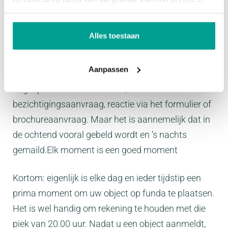
Maandag scoort daarbij met 17,6% het hoogst,
gevolgd door woensdag en vrijdag. De meeste
Alles toestaan
mensen nemen direct in de ochtend contact op,
tussen 9.00 en 11.00 uur. Ook contactaanvragen
Aanpassen
gaan 24/7 door. Dat komt omdat de cijfers niet zijn
uitgesplitst naar telefoonklik,
bezichtigingsaanvraag, reactie via het formulier of
brochureaanvraag. Maar het is aannemelijk dat in
de ochtend vooral gebeld wordt en ’s nachts
gemaild.Elk moment is een goed moment
Kortom: eigenlijk is elke dag en ieder tijdstip een
prima moment om uw object op funda te plaatsen.
Het is wel handig om rekening te houden met die
piek van 20.00 uur. Nadat u een object aanmeldt,