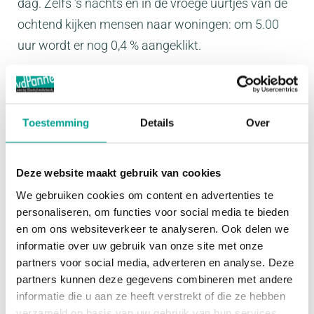
dag. Zelfs ’s nachts en in de vroege uurtjes van de
ochtend kijken mensen naar woningen: om 5.00
uur wordt er nog 0,4 % aangeklikt.
Toestemming
Details
Over
Deze website maakt gebruik van cookies
We gebruiken cookies om content en advertenties te
personaliseren, om functies voor social media te bieden
en om ons websiteverkeer te analyseren. Ook delen we
informatie over uw gebruik van onze site met onze
partners voor social media, adverteren en analyse. Deze
Wanneer een view ontwikkelt naar een lead
partners kunnen deze gegevens combineren met andere
Funda-bezoekers nemen bij voorkeur doordeweeks
informatie die u aan ze heeft verstrekt of die ze hebben
contact op als zij interesse hebben in een woning.
verzameld op basis van uw gebruik van hun services.