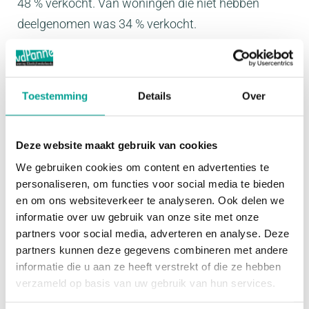
48 % verkocht. Van woningen die niet hebben
deelgenomen was 34 % verkocht.
Voordelen van de Open Huizen Dag
Kijkers hoeven geen afspraak te maken voor een
Toestemming
Details
Over
bezichtiging en kunnen zo bij je binnenwandelen.
Dat maakt het laagdrempelig en makkelijker.
Daarnaast hebben verkopers tijdens de Open
Deze website maakt gebruik van cookies
Huizen Dag een belangrijke en leuke taak. Zij leiden
We gebruiken cookies om content en advertenties te
personaliseren, om functies voor social media te bieden
namelijk zelf al hun kijkers rond. Is het moeilijk?
en om ons websiteverkeer te analyseren. Ook delen we
Nee. Waarschijnlijk heb je zelf, toen je je huis kocht,
informatie over uw gebruik van onze site met onze
ook je vrienden en familie een rondleiding gegeven.
partners voor social media, adverteren en analyse. Deze
Rody Zuur vertelt je graag meer in onderstaande
partners kunnen deze gegevens combineren met andere
informatie die u aan ze heeft verstrekt of die ze hebben
video.
verzameld op basis van uw gebruik van hun services.