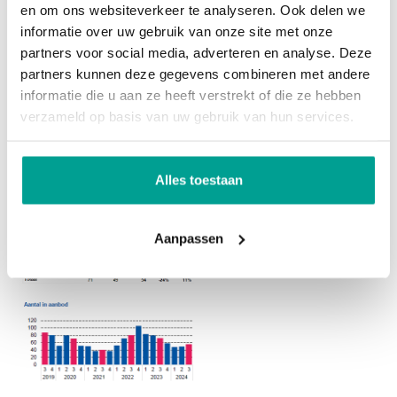
en om ons websiteverkeer te analyseren. Ook delen we
bijdragen aan de aanhoudende krapte op de markt
informatie over uw gebruik van onze site met onze
en de druk op de prijzen.
partners voor social media, adverteren en analyse. Deze
partners kunnen deze gegevens combineren met andere
informatie die u aan ze heeft verstrekt of die ze hebben
Aan het einde van het derde kwartaal stonden er in
verzameld op basis van uw gebruik van hun services.
Zuidplas 54 woningen te koop. Wat 24 % minder is
dan een jaar eerder. Er zijn ook positieve geluiden:
dit was 11 % meer dan een kwartaal eerder.
Alles toestaan
Aanpassen