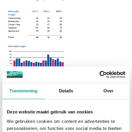
10% minder aanbod dan vorig jaar
Toestemming
Details
Over
Het aantal woningen dat eind derde kwartaal 2024
in Nederland in aanbod staat bij NVM-makelaars
Deze website maakt gebruik van cookies
ligt 10% lager dan een jaar geleden. Het gaat in
We gebruiken cookies om content en advertenties te
totaal om ruim 25.500 woningen, bijna 3.000
personaliseren, om functies voor social media te bieden
minder dan vorig jaar. Dit verminderde aanbod kan