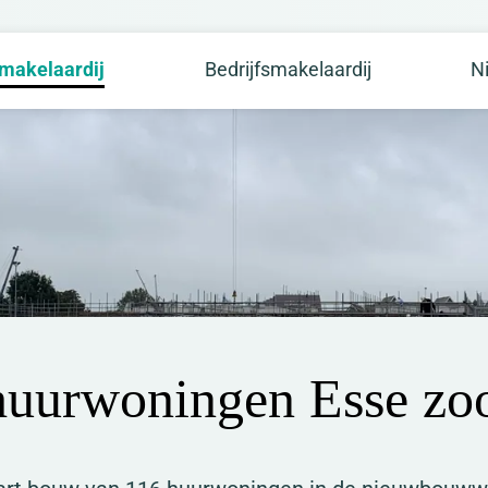
makelaardij
Bedrijfsmakelaardij
N
 huurwoningen Esse z