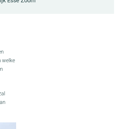
wijk Esse Zoom
en
n welke
en
zal
van