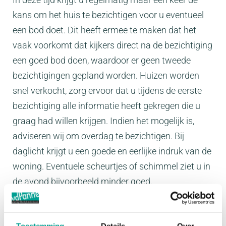
kans om het huis te bezichtigen voor u eventueel
een bod doet. Dit heeft ermee te maken dat het
vaak voorkomt dat kijkers direct na de bezichtiging
een goed bod doen, waardoor er geen tweede
bezichtigingen gepland worden. Huizen worden
snel verkocht, zorg ervoor dat u tijdens de eerste
bezichtiging alle informatie heeft gekregen die u
graag had willen krijgen. Indien het mogelijk is,
adviseren wij om overdag te bezichtigen. Bij
daglicht krijgt u een goede en eerlijke indruk van de
woning. Eventuele scheurtjes of schimmel ziet u in
de avond bijvoorbeeld minder goed.
Een ander belangrijk punt is de buurt waar u komt
te wonen. Om erachter te komen of u zich hier fijn
Toestemming
Details
Over