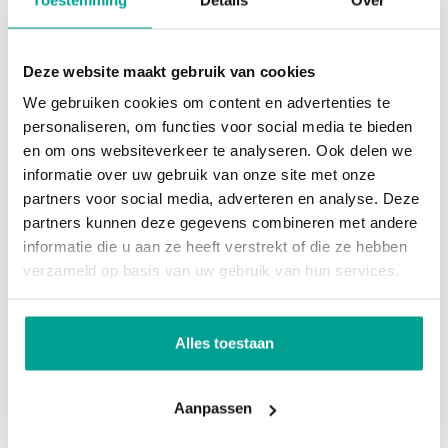
kunt voelen, raden wij altijd aan om van tevoren
een rondje te lopen. U krijgt hierdoor al snel een
Deze website maakt gebruik van cookies
eerste indruk van de buurt.
We gebruiken cookies om content en advertenties te
personaliseren, om functies voor social media te bieden
Tip 4: Tijdens de bezichtiging
en om ons websiteverkeer te analyseren. Ook delen we
Na een goede voorbereiding bent u klaar voor de
informatie over uw gebruik van onze site met onze
partners voor social media, adverteren en analyse. Deze
bezichtiging. Kijk tijdens de bezichtiging goed rond.
partners kunnen deze gegevens combineren met andere
Natuurlijk loopt u samen met de verkoopmakelaar
informatie die u aan ze heeft verstrekt of die ze hebben
door het huis, maar kijk zelf ook rond en maak
verzameld op basis van uw gebruik van hun services.
eventueel foto’s zodat u daarna nog even op uw
gemak kunt kijken. Door uw enthousiasme kunt u
Alles toestaan
soms dingen over het hoofd zien. Let tijdens de
bezichtiging goed op, ga bijvoorbeeld na hoe oud
Aanpassen
de cv-ketel is en wat de staat is van de
keukenapparatuur.