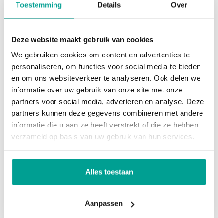
Toestemming
Details
Over
ander digitaal of telefonisch af te handelen of
bijvoorbeeld te verplaatsen naar een later moment.
Deze website maakt gebruik van cookies
Het zijn bijzondere maatregelen maar wij
We gebruiken cookies om content en advertenties te
personaliseren, om functies voor social media te bieden
verwachten dat u en de kijkers daar respect voor
en om ons websiteverkeer te analyseren. Ook delen we
zult hebben. Hiermee dragen wij allemaal ons
informatie over uw gebruik van onze site met onze
steentje bij om het virus klein te krijgen! 💪
partners voor social media, adverteren en analyse. Deze
partners kunnen deze gegevens combineren met andere
informatie die u aan ze heeft verstrekt of die ze hebben
Delen
verzameld op basis van uw gebruik van hun services.
Alles toestaan
Aanpassen