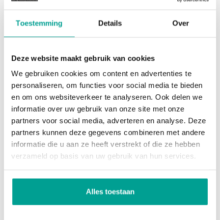
Toestemming
Details
Over
Deze website maakt gebruik van cookies
VERHUURD
We gebruiken cookies om content en advertenties te
personaliseren, om functies voor social media te bieden
en om ons websiteverkeer te analyseren. Ook delen we
Koning Willem-Alexanderlaan 263
informatie over uw gebruik van onze site met onze
ZEVENHUIZEN
partners voor social media, adverteren en analyse. Deze
partners kunnen deze gegevens combineren met andere
Huurprijs:
€ 335,- per maand
informatie die u aan ze heeft verstrekt of die ze hebben
verzameld op basis van uw gebruik van hun services.
Alles toestaan