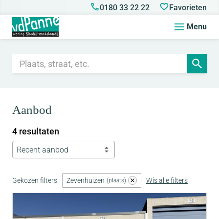
0180 33 22 22
Favorieten
Menu
Aanbod
4 resultaten
Recent aanbod
Gekozen filters
Zevenhuizen
Wis alle filters
plaats