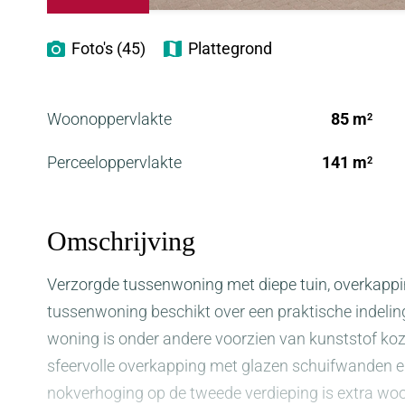
Foto's (45)
Plattegrond
Woonoppervlakte
85 m
2
Perceeloppervlakte
141 m
2
Omschrijving
Verzorgde tussenwoning met diepe tuin, overkappin
tussenwoning beschikt over een praktische indelin
woning is onder andere voorzien van kunststof ko
sfeervolle overkapping met glazen schuifwanden e
nokverhoging op de tweede verdieping is extra wo