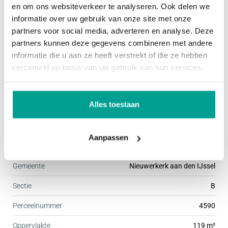
1e verdieping:
Overig
en om ons websiteverkeer te analyseren. Ook delen we
Overloop met toegang tot drie slaapkamers en de
informatie over uw gebruik van onze site met onze
partners voor social media, adverteren en analyse. Deze
badkamer. De slaapkamer aan de voorzijde is
Permanente bewoning
Ja
partners kunnen deze gegevens combineren met andere
voorzien van airconditioning en rolluiken. De
Onderhoud binnen
Goed tot uitstekend
informatie die u aan ze heeft verstrekt of die ze hebben
slaapkamers aan de achterkant zijn voorzien van
verzameld op basis van uw gebruik van hun services.
Onderhoud buiten
Goed tot uitstekend
een dakraam. De in 2023 gerenoveerde badkamer
Huidig gebruik
Woonruimte
is voorzien van een inloopdouche, hangend toilet,
Alles toestaan
wastafelmeubel en een elektrische radiator.
Huidige bestemming
Woonruimte
Aanpassen
2e verdieping:
Kadastrale gegevens
Overloop met voorzolder voorzien van een
Gemeente
Nieuwerkerk aan den IJssel
wasmachine- en drogeraansluiting, opstalplaats
voor de CV-ketel (december 2025) en mechanische
Sectie
B
ventilatie-unit. Op de overloop is ook
Perceelnummer
4590
airconditioning aanwezig en een vlizotrap naar de
Oppervlakte
119 m²