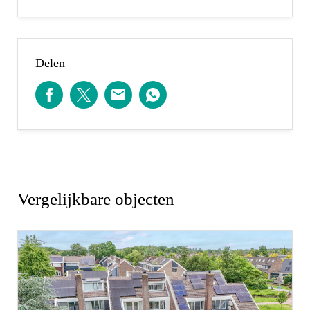
- Nieuwe kunststof veranda met glas geplaatst
- Voor- en achtertuin opnieuw aangelegd
- Airconditioning overloop en slaapkamer
Delen
Afmetingen:
Zie de (interactieve) plattegronden voor de
afmetingen van de woning.
Gebruiksoppervlakte woningen:
De Meetinstructie is gebaseerd op de NEN2580. De
Vergelijkbare objecten
Meetinstructie is bedoeld om een meer eenduidige
manier van meten toe te passen voor het geven
van een indicatie van de gebruiksoppervlakte. De
Meetinstructie sluit verschillen in meetuitkomsten
niet volledig uit, door bijvoorbeeld