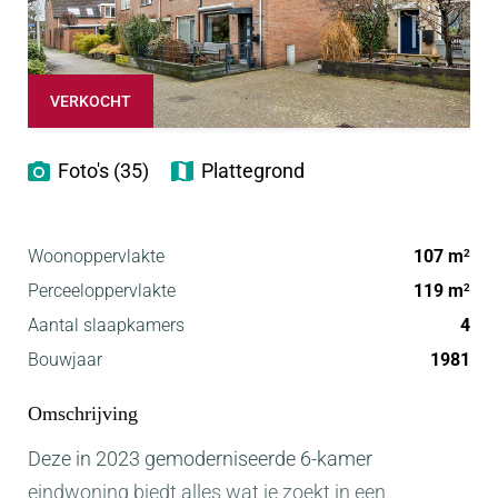
VERKOCHT
Foto's (35)
Plattegrond
Woonoppervlakte
107 m
2
Perceeloppervlakte
119 m
2
Aantal slaapkamers
4
Bouwjaar
1981
Omschrijving
Deze in 2023 gemoderniseerde 6-kamer
eindwoning biedt alles wat je zoekt in een