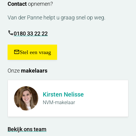
een ‘ondertekende koopovereenkomst’.
Contact
opnemen?
Van der Panne helpt u graag snel op weg.
Van der Panne woning- & bedrijfsmakelaardij is de
makelaar van de verkoper. Neem uw eigen NVM-
0180 33 22 22
makelaar mee, voor goed advies bij de aankoop
van uw nieuwe woning!
Stel een vraag
Onze
makelaars
Kirsten Nelisse
NVM-makelaar
Bekijk ons team