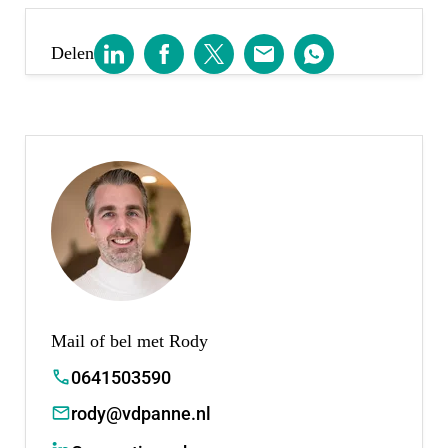
Delen
Mail of bel met Rody
0641503590
rody@vdpanne.nl