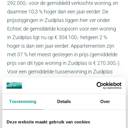
292.000,- voor de gemiddeld verkochte woning, en
daarmee 10,3 % hoger dan een jaar eerder. De
prijsstijgingen in Zuidplas liggen hier ver onder.
Echter, de gemiddelde koopsom voor een woning
in Zuidplas ligt nu op € 304.100,- hetgeen 2 %
hoger is dan een jaar eerder. Appartementen zijn
met 37 % het meest gestegen in prijs (gemiddelde
prijs van dit type woning in Zuidplas is € 270.300,-).
Voor een gemiddelde tussenwoning in Zuidplas
dien je € 252.300,- aan een verkoper te voldoen.
Voor een starter is dit echter moeilijk op te brengen,
de gemiddelde startershypotheek bedraagt €
Toestemming
Details
Over
232.000,- wat bereikbaar is bij een jaarinkomen
vanaf € 49.200,- Het aantal huizen dat je met dit
Deze website maakt gebruik van cookies
bedrag kunt aanschaffen wordt dan ook snel