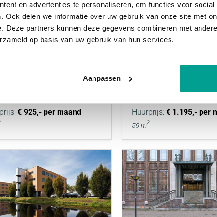
ent en advertenties te personaliseren, om functies voor social
. Ook delen we informatie over uw gebruik van onze site met on
e. Deze partners kunnen deze gegevens combineren met andere i
erzameld op basis van uw gebruik van hun services.
HUURD
VERHUURD
elaarweg 5
Benno Premselastra
Aanpassen
TERDAM
ROTTERDAM
prijs:
€ 925,- per maand
Huurprijs:
€ 1.195,- per
2
2
59 m