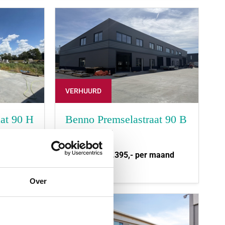
VERHUURD
at 90 H
Benno Premselastraat 90 B
ROTTERDAM
 maand
Huurprijs:
€ 2.395,- per maand
2
536 m
Over