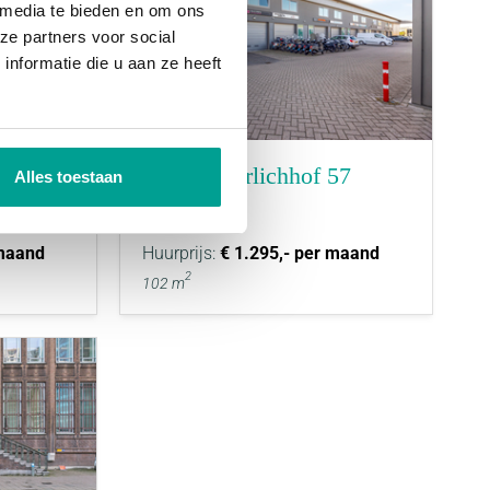
 media te bieden en om ons
ze partners voor social
nformatie die u aan ze heeft
VERHUURD
at 78
Christa Ehrlichhof 57
Alles toestaan
ROTTERDAM
 maand
Huurprijs:
€ 1.295,- per maand
2
102 m