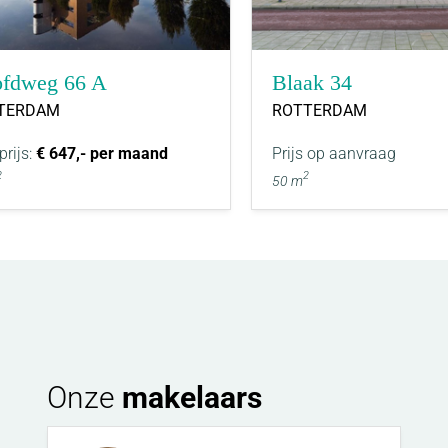
fdweg 66 A
Blaak 34
TERDAM
ROTTERDAM
prijs:
€ 647,- per maand
Prijs op aanvraag
2
2
50 m
Onze
makelaars