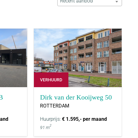
Recent aanbod
VERHUURD
B
Dirk van der Kooijweg 50
ROTTERDAM
aand
Huurprijs:
€ 1.595,- per maand
2
91 m