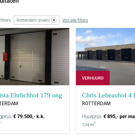
ultaten
ilters
Rotterdam
Wis alle filters
plaats
VERHUURD
ista Ehrlichhof 179 ong
Chris Lebeauhof 4 
TERDAM
ROTTERDAM
gprijs:
€ 79.500,- k.k.
Huurprijs:
€ 895,- per m
2
2
104 m