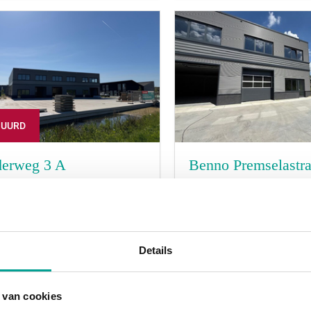
HUURD
erweg 3 A
Benno Premselastra
TERDAM
ROTTERDAM
prijs:
€ 2.205,- per maand
Huurprijs:
€ 2.205,- per
2
2
m
230 m
Details
 van cookies