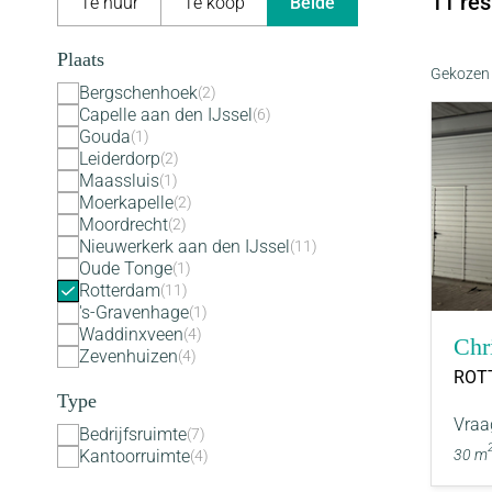
11 res
Te huur
Te koop
Beide
Plaats
Gekozen f
Bergschenhoek
2
Capelle aan den IJssel
6
Gouda
1
Leiderdorp
2
Maassluis
1
Moerkapelle
2
Moordrecht
2
Nieuwerkerk aan den IJssel
11
Oude Tonge
1
Rotterdam
11
's-Gravenhage
1
Waddinxveen
4
Chr
Zevenhuizen
4
ROT
Type
Vraa
Bedrijfsruimte
7
30 m
Kantoorruimte
4