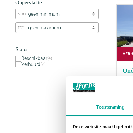
Oppervlakte
van
geen minimum
tot
geen maximum
Status
VER
Beschikbaar
4
Verhuurd
7
Ond
ROT
Huur
460 
Toestemming
Deze website maakt gebruik