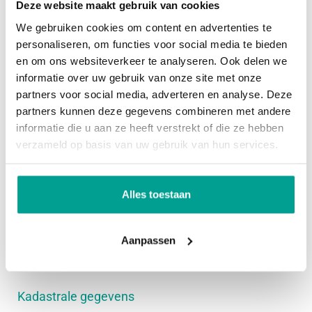
slaapkamers, waarvan twee kamers aan de
Deze website maakt gebruik van cookies
achterzijde met een dakkapel. De luxe badkamer is
We gebruiken cookies om content en advertenties te
Overig
in 2022 volledig vernieuwd en uitgevoerd met een
personaliseren, om functies voor social media te bieden
en om ons websiteverkeer te analyseren. Ook delen we
royale inloopdouche voorzien van hand- en
Permanente bewoning
Ja
informatie over uw gebruik van onze site met onze
regendouche met ingebouwde kranen, een
partners voor social media, adverteren en analyse. Deze
Onderhoud binnen
Goed tot uitstekend
praktische nis, een comfortabele sunshower, een
partners kunnen deze gegevens combineren met andere
Onderhoud buiten
Goed tot uitstekend
stijlvol wastafelmeubel met dubbele waskommen
informatie die u aan ze heeft verstrekt of die ze hebben
verzameld op basis van uw gebruik van hun services.
en ingebouwde kranen, een hangend toilet en een
Huidig gebruik
Woonruimte
verlichte spiegel.
Huidige bestemming
Woonruimte
Alles toestaan
2e verdieping:
Voorzieningen
De tweede verdieping biedt dankzij de dubbele
Aanpassen
dakkapel verrassend veel extra ruimte en is
Voorzieningen
Tv kabel
uitstekend geschikt als royale slaapkamer,
werkruimte of hobbykamer. Hier bevinden zich
Kadastrale gegevens