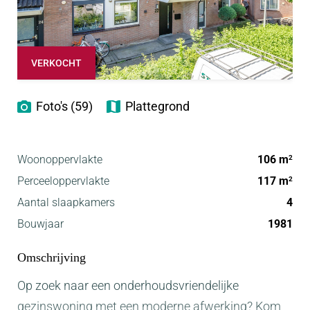
VERKOCHT
Foto's (59)
Plattegrond
Woonoppervlakte
106 m
2
Perceeloppervlakte
117 m
2
Aantal slaapkamers
4
Bouwjaar
1981
Omschrijving
Op zoek naar een onderhoudsvriendelijke
gezinswoning met een moderne afwerking? Kom