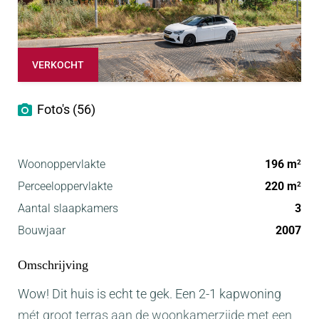
VERKOCHT
Foto's (56)
Woonoppervlakte
196 m
2
Perceeloppervlakte
220 m
2
Aantal slaapkamers
3
Bouwjaar
2007
Omschrijving
Wow! Dit huis is echt te gek. Een 2-1 kapwoning
mét groot terras aan de woonkamerzijde met een