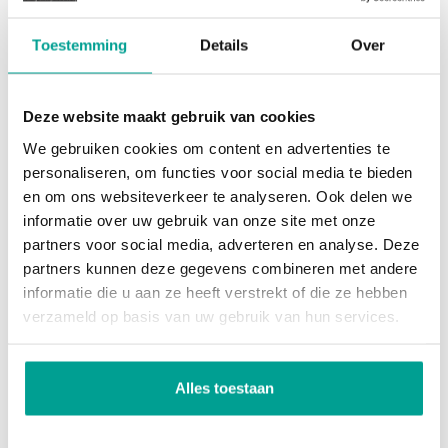
is voorzien van een inloopkast met een schuifpui
naar een Frans balkon. De tweede slaapkamer, aan
Toestemming
Details
Over
Overig
de achterzijde van de woning, beschikt over een
luxe ensuite badkamer met een vrijstaand bad,
Permanente bewoning
Ja
Deze website maakt gebruik van cookies
twee wastafels, een inloopdouche en zelfs een
Onderhoud binnen
Goed tot uitstekend
We gebruiken cookies om content en advertenties te
sauna.
personaliseren, om functies voor social media te bieden
Onderhoud buiten
Goed tot uitstekend
en om ons websiteverkeer te analyseren. Ook delen we
3e verdieping:
Huidig gebruik
Woonruimte
informatie over uw gebruik van onze site met onze
Op de derde verdieping bevindt zich een derde
partners voor social media, adverteren en analyse. Deze
Huidige bestemming
Woonruimte
partners kunnen deze gegevens combineren met andere
slaapkamer, uitgerust met airconditioning en een
informatie die u aan ze heeft verstrekt of die ze hebben
tweede badkamer met een inloopdouche, toilet en
Voorzieningen
verzameld op basis van uw gebruik van hun services.
wastafelmeubel. De ruime overloop biedt toegang
tot een inbouwkast met wasmachineaansluiting,
Voorzieningen
Mechanische ventilatie, Airconditioning,
Schuifpui
Alles toestaan
en via een schuifpui bereikt u het royale dakterras.
Net als de andere verdiepingen is ook deze
Kadastrale gegevens