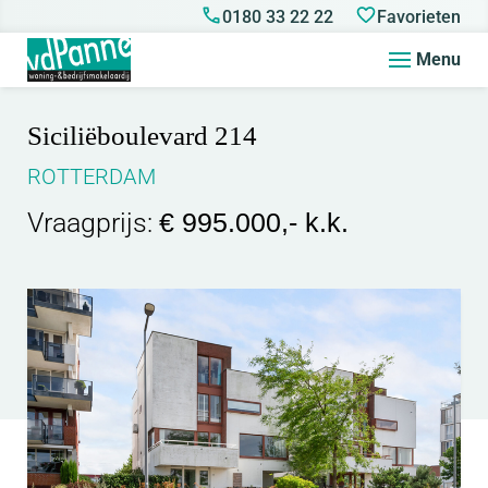
0180 33 22 22
Favorieten
Menu
Siciliëboulevard 214
ROTTERDAM
Vraagprijs:
€ 995.000,- k.k.