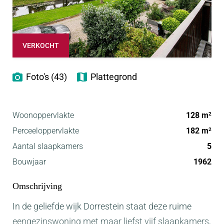
VERKOCHT
Foto's (43)
Plattegrond
Woonoppervlakte
128 m
2
Perceeloppervlakte
182 m
2
Aantal slaapkamers
5
Bouwjaar
1962
Omschrijving
In de geliefde wijk Dorrestein staat deze ruime
eengezinswoning met maar liefst vijf slaapkamers,