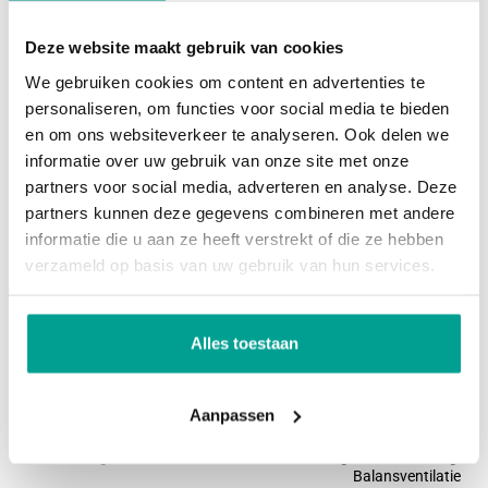
De keuken is praktisch ingericht en voorzien van
Deze website maakt gebruik van cookies
Dak
Zadeldak
gaskookplaat, oven en afzuigkap. Hier bevindt zich
We gebruiken cookies om content en advertenties te
ook de cv-installatie.
personaliseren, om functies voor social media te bieden
Overig
De achtertuin is royaal en biedt volop ruimte om te
en om ons websiteverkeer te analyseren. Ook delen we
informatie over uw gebruik van onze site met onze
genieten van het buitenleven.
Permanente bewoning
Ja
partners voor social media, adverteren en analyse. Deze
Onderhoud binnen
Goed
partners kunnen deze gegevens combineren met andere
Achterin vindt je een berging voor fietsen en
informatie die u aan ze heeft verstrekt of die ze hebben
Onderhoud buiten
Goed
tuingereedschap, en een handige achterom.
verzameld op basis van uw gebruik van hun services.
Huidig gebruik
Woonruimte
1e verdieping:
Huidige bestemming
Woonruimte
Alles toestaan
Drie ruime slaapkamers en de badkamer. De
slaapkamer aan de voorzijde beschikt over een
Voorzieningen
Aanpassen
inbouwkast en een balkon op de middagzon (incl.
Voorzieningen
Buitenzonwering, Airconditioning,
schitterende zonsondergangen). Aan de
Balansventilatie