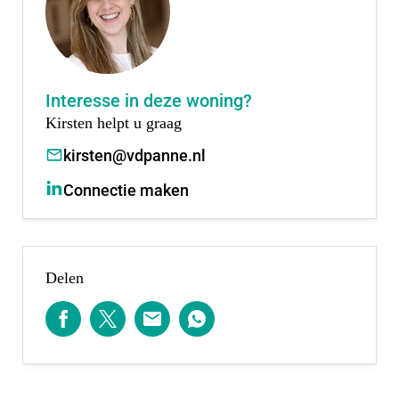
Nieuwerkerk aan den IJssel is een charmant en
levendig dorp aan de Hollandse IJssel, met een
rijke historie en een sterk gevoel van
Interesse in deze woning?
gemeenschap. Het dorp biedt het beste van twee
Kirsten helpt u graag
werelden: rust en ruimte in een groene omgeving,
kirsten@vdpanne.nl
én mooie steden binnen handbereik. Dankzij de
Connectie maken
centrale ligging woon je precies tussen Rotterdam
en Gouda – twee historische steden met elk hun
eigen karakter, cultuur en voorzieningen.
Delen
Met de trein of auto ben je binnen 15 minuten in
Rotterdam en 20 minuten in Gouda – ideaal voor
wie in de stad werkt, maar wil thuiskomen in de
rust van een dorp.