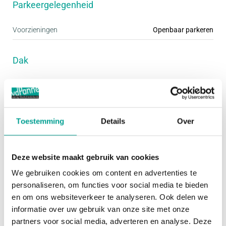
Parkeergelegenheid
aanwezig.
Voorzieningen
Openbaar parkeren
Via de woonkamer is het zonnige balkon
toegankelijk. Het zonnige balkon op het westen is
Dak
een heerlijke plek om tot in de late avond van de
Dak
Plat dak
zon te genieten. In de zomer is het hier extra
genieten van het uitzicht op de passerende boten
Overig
die via de Ringvaart richting de Hollandse IJssel
Toestemming
Details
Over
varen. Het balkon is bovendien voorzien van een
Permanente bewoning
Ja
elektrisch zonnescherm.
Deze website maakt gebruik van cookies
Onderhoud binnen
Goed
We gebruiken cookies om content en advertenties te
Bijzonderheden:
Onderhoud buiten
Goed tot uitstekend
personaliseren, om functies voor social media te bieden
- Keurig appartement in een complex waarin alle
en om ons websiteverkeer te analyseren. Ook delen we
Huidig gebruik
Woonruimte
informatie over uw gebruik van onze site met onze
doelgroepen zich prettig zullen voelen
Huidige bestemming
Woonruimte
partners voor social media, adverteren en analyse. Deze