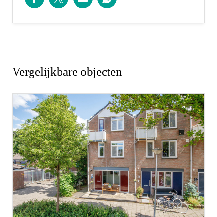
en biedt een ontspannen plek voor koffie, lunch,
diner of borrel.
Voor gezinnen met kinderen is er ruime keuze op
het gebied van onderwijs. Nieuwerkerk telt maar
Vergelijkbare objecten
liefst zeven basisscholen, elk met een eigen
onderwijsvisie, zoals de Elimschool, Gideonschool,
Montessorischool en de Prins Willem
Alexanderschool. Ook voortgezet onderwijs is
aanwezig, met twee middelbare scholen: het
openbare Thorbecke en het christelijke Comenius
College.
Gebruiksoppervlakte woningen:
De Meetinstructie is gebaseerd op de NEN2580. De