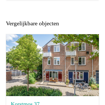
niet volledig uit, door bijvoorbeeld
interpretatieverschillen, afrondingen of
beperkingen bij het uitvoeren van de meting.
Vergelijkbare objecten
Rechtsgeldige koopovereenkomst pas ná
ondertekening:
Een mondelinge overeenstemming tussen de
particuliere verkoper en de particuliere koper is niet
rechtsgeldig. Met andere woorden: er is geen koop.
Er is pas sprake van een rechtsgeldige koop als de
particuliere verkoper en de particuliere koper de
koopovereenkomst hebben ondertekend. Dit vloeit
voort uit artikel 7:2 Burgerlijk Wetboek. Een
bevestiging van de mondelinge overeenstemming
Korstmos 37
per e-mail of een toegestuurd concept van de