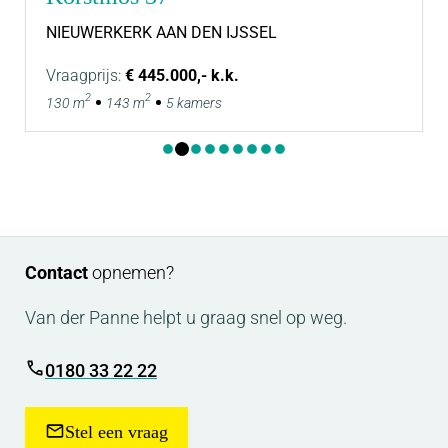
koopovereenkomst wordt overigens niet gezien als
NIEUWERKERK AAN DEN IJSSEL
een ‘ondertekende koopovereenkomst’.
Vraagprijs:
€ 445.000,- k.k.
2
2
130 m
143 m
5 kamers
Van der Panne woning- & bedrijfsmakelaardij is de
makelaar van de verkoper. Neem uw eigen NVM-
makelaar mee, voor goed advies bij de aankoop
van uw nieuwe woning!
Contact
opnemen?
Van der Panne helpt u graag snel op weg.
0180 33 22 22
Stel een vraag