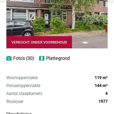
VERKOCHT ONDER VOORBEHOUD
Foto's (30)
Plattegrond
Woonoppervlakte
119 m
2
Perceeloppervlakte
144 m
2
Aantal slaapkamers
4
Bouwjaar
1977
Omschrijving