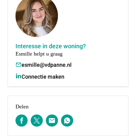
Prins Willem Alexanderschool. Ook voortgezet
onderwijs is aanwezig, met twee middelbare
scholen: het openbare Thorbecke en het christelijke
Comenius College.
Interesse in deze woning?
Afmetingen:
Esmille helpt u graag
Zie de (interactieve) plattegronden voor de
esmille@vdpanne.nl
afmetingen van de woning.
Connectie maken
Gebruiksoppervlakte woningen:
De Meetinstructie is gebaseerd op de NEN2580. De
Meetinstructie is bedoeld om een meer eenduidige
Delen
manier van meten toe te passen voor het geven
van een indicatie van de gebruiksoppervlakte. De
Meetinstructie sluit verschillen in meetuitkomsten