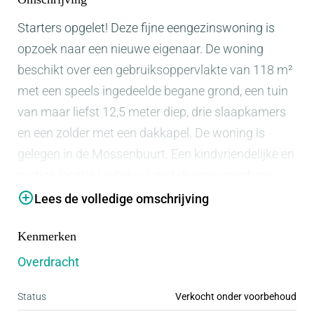
Starters opgelet! Deze fijne eengezinswoning is
opzoek naar een nieuwe eigenaar. De woning
beschikt over een gebruiksoppervlakte van 118 m²
met een speels ingedeelde begane grond, een tuin
van maar liefst 12,5 meter diep, drie slaapkamers
en een zolder met een dakkapel. De woning is
gelegen in de Mossenbuurt. Een kindvriendelijke en
rustige locatie (autoluw) met diverse openbare
voorzieningen in de directe nabijheid, zoals
Lees de volledige omschrijving
winkelcentrum ''De Reigerhof'', het NS-station, en
Kenmerken
scholen op 5-10 minuten loopafstand. Ook liggen
sportaccommodaties en zorgvoorzieningen op
Overdracht
korte afstand. Uitvalswegen zijn snel bereikbaar.
Status
Verkocht onder voorbehoud
Nieuwsgierig geworden? Neem contact met ons