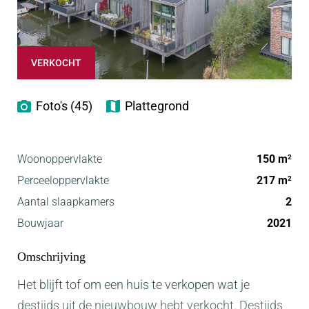
VERKOCHT
Foto's (45)
Plattegrond
Woonoppervlakte
150 m
2
Perceeloppervlakte
217 m
2
Aantal slaapkamers
2
Bouwjaar
2021
Omschrijving
Het blijft tof om een huis te verkopen wat je
destijds uit de nieuwbouw hebt verkocht. Destijds