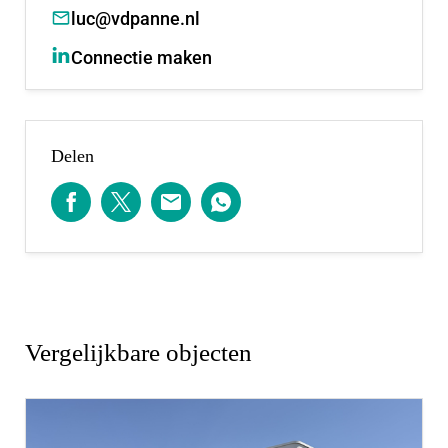
middelbaar onderwijs zijn er in de nabije omgeving
luc@vdpanne.nl
goede opties, zoals het Comenius College in
Connectie maken
Nieuwerkerk en het Emmaus College in Rotterdam.
Op culinair gebied zijn Guay, Brasserie Lookies en
L’Italiano populaire hotspots. Voor de lekkerste
koffie is er Mamamo! Een fijne plek waar ouders
Delen
kunnen ontspannen terwijl de kinderen spelen.
De wijk is uitstekend bereikbaar via het
metrostation Nesselande, dat snelle verbindingen
biedt naar Rotterdam centrum en omliggende
gebieden. Daarnaast kent Nesselande diverse
sportclubs, waardoor er volop mogelijkheden zijn
Vergelijkbare objecten
om actief te zijn.
Kortom, Nesselande biedt voor ieder wat wils: een
moderne, groene en kindvriendelijke