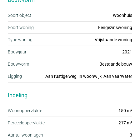
Soort object
Woonhuis
Het huis is op dit moment ingericht met twee
slaapkamers maar hier zijn eenvoudig drie tot vier
Soort woning
Eengezinswoning
slaapkamers van te maken. Of de inloopkast wordt
Type woning
Vrijstaande woning
opgeofferd of de vide.
Bouwjaar
2021
Voor de deur een eigen parkeerplaats en een
Bouwvorm
Bestaande bouw
berging.
Ligging
Aan rustige weg, In woonwijk, Aan vaarwater
Begane grond:
Indeling
Entree, hal met de meterkast en het toilet (met
hangend toilet en een fonteintje). In de hal liggen
Woonoppervlakte
150 m²
marmerlook tegels. Goede details zijn de
Perceeloppervlakte
217 m²
plafondhoge, stompe binnendeuren.
Aantal woonlagen
3