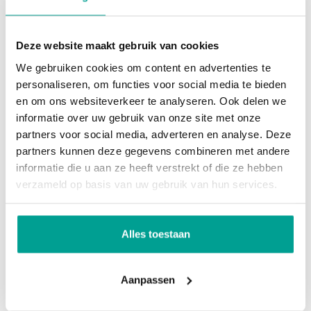
uiteraard multifunctioneel. De vide heeft een open
Onderhoud binnen
Uitstekend
verbinding met de woonkamer. Op deze verdieping
Onderhoud buiten
Uitstekend
bevindt zich de hoofdslaapkamer met ensuite
Deze website maakt gebruik van cookies
badkamer. In deze badkamer is een ligbad te
We gebruiken cookies om content en advertenties te
Huidig gebruik
Woonruimte
personaliseren, om functies voor social media te bieden
vinden evenals een inloopdouche, een hangend
Huidige bestemming
Woonruimte
en om ons websiteverkeer te analyseren. Ook delen we
toilet en een meubel met wastafel. Ook op deze
informatie over uw gebruik van onze site met onze
verdieping ligt een eiken vloer m.u.v. de badkamer.
partners voor social media, adverteren en analyse. Deze
Voorzieningen
partners kunnen deze gegevens combineren met andere
informatie die u aan ze heeft verstrekt of die ze hebben
Bijzonderheden:
Voorzieningen
Glasvezel kabel, Zonnepanelen, Balansventilatie
verzameld op basis van uw gebruik van hun services.
De gevels zijn onderhoudsarm en alle
buitenkozijnen zijn van aluminium met HR++ glas.
Kadastrale gegevens
Verder zijn de woningen voorzien van een
Alles toestaan
Gemeente
Rotterdam
gebalanceerd mechanisch ventilatiesysteem met
warmteterugwinning. De warmte in de afvoerlucht
Sectie
BC
Aanpassen
wordt voor een groot gedeelte teruggewonnen. De
Perceelnummer
5212