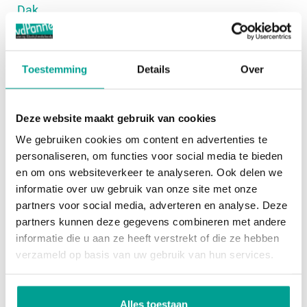
Dak
afgewerkt met een fraaie eikenhouten vloer en
strak gestucte wanden, wat zorgt voor een
Dak
Zadeldak
verzorgde en sfeervolle uitstraling.
Toestemming
Details
Over
Overig
Via de openslaande deuren bereikt u de achtertuin.
De tuin is circa 11,13 meter diep en 5,75 meter
Deze website maakt gebruik van cookies
Permanente bewoning
Ja
breed en biedt volop ruimte om heerlijk buiten te
We gebruiken cookies om content en advertenties te
Onderhoud binnen
Goed
zitten. Dankzij het zonnescherm aan de
personaliseren, om functies voor social media te bieden
en om ons websiteverkeer te analyseren. Ook delen we
Onderhoud buiten
Goed
achtergevel creëert u eenvoudig extra schaduw op
informatie over uw gebruik van onze site met onze
warme dagen. Verder beschikt de tuin over een
Huidig gebruik
Woonruimte
partners voor social media, adverteren en analyse. Deze
houten berging en een praktische achterom.
partners kunnen deze gegevens combineren met andere
Huidige bestemming
Woonruimte
informatie die u aan ze heeft verstrekt of die ze hebben
verzameld op basis van uw gebruik van hun services.
Eerste verdieping:
Voorzieningen
Vanaf de overloop heeft u toegang tot drie ruime
slaapkamers en de badkamer. Aan de achterzijde
Voorzieningen
Mechanische ventilatie, Tv kabel,
Alles toestaan