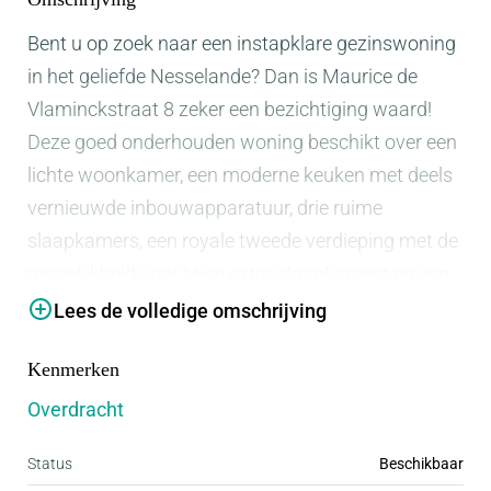
Bent u op zoek naar een instapklare gezinswoning
in het geliefde Nesselande? Dan is Maurice de
Vlaminckstraat 8 zeker een bezichtiging waard!
Deze goed onderhouden woning beschikt over een
lichte woonkamer, een moderne keuken met deels
vernieuwde inbouwapparatuur, drie ruime
slaapkamers, een royale tweede verdieping met de
mogelijkheid voor twee extra slaapkamers en een
verzorgde achtertuin met berging en achterom.
Lees de volledige omschrijving
Daarnaast is de woning volledig geïsoleerd,
Kenmerken
voorzien van HR++ beglazing en zijn de
buitenkozijnen in 2026 nog professioneel
Overdracht
geschilderd.
Status
Beschikbaar