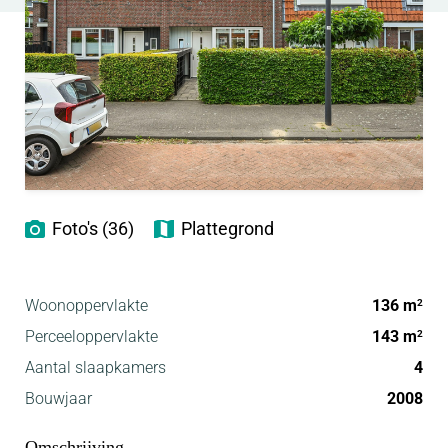
Foto's (36)
Plattegrond
Woonoppervlakte
136 m
2
Perceeloppervlakte
143 m
2
Aantal slaapkamers
4
Bouwjaar
2008
Omschrijving