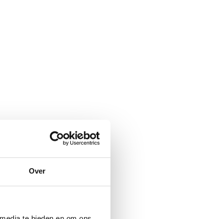
Over
 media te bieden en om ons