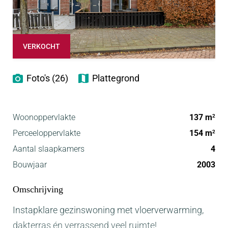
VERKOCHT
Foto's (26)
Plattegrond
Woonoppervlakte
137 m
2
Perceeloppervlakte
154 m
2
Aantal slaapkamers
4
Bouwjaar
2003
Omschrijving
Instapklare gezinswoning met vloerverwarming,
dakterras én verrassend veel ruimte!