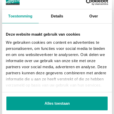
Bijzonderheden:
Dak
Zadeldak
- Eigen grond
- Keuken deels vernieuwd in 2025
Toestemming
Details
Over
Overig
- Berging ingericht als hobbyruimte/werkplek aan
huis
Deze website maakt gebruik van cookies
Permanente bewoning
Ja
We gebruiken cookies om content en advertenties te
Onderhoud binnen
Goed
Rotterdam-Nesselande is een moderne en
personaliseren, om functies voor social media te bieden
levendige wijk, prachtig gelegen aan de
en om ons websiteverkeer te analyseren. Ook delen we
Onderhoud buiten
Goed
informatie over uw gebruik van onze site met onze
Zevenhuizerplas. Deze wijk combineert stedelijk
Huidig gebruik
Woonruimte
partners voor social media, adverteren en analyse. Deze
wonen met een ontspannen strandgevoel. Met een
partners kunnen deze gegevens combineren met andere
Huidige bestemming
Woonruimte
brede boulevard, het stadsstrand en diverse
informatie die u aan ze heeft verstrekt of die ze hebben
recreatiemogelijkheden is Nesselande een geliefde
verzameld op basis van uw gebruik van hun services.
Voorzieningen
plek voor bewoners en bezoekers.
Voorzieningen
Mechanische ventilatie, Tv kabel, Dakraam,
Alles toestaan
Glasvezel kabel
Nesselande beschikt over vier basisscholen met