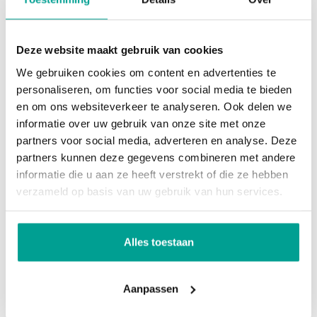
Dak
dakkapel. Aan de achterzijde ligt de derde
slaapkamer, ook voorzien van een dakkapel, en de
Dak
Zadeldak
Deze website maakt gebruik van cookies
badkamer.
We gebruiken cookies om content en advertenties te
Overig
personaliseren, om functies voor social media te bieden
De badkamer is voorzien van een ligbad, toilet,
en om ons websiteverkeer te analyseren. Ook delen we
douchecabine, wastafel en radiator.
Permanente bewoning
Ja
informatie over uw gebruik van onze site met onze
partners voor social media, adverteren en analyse. Deze
Onderhoud binnen
Goed
partners kunnen deze gegevens combineren met andere
2e verdieping:
informatie die u aan ze heeft verstrekt of die ze hebben
Onderhoud buiten
Goed
De overloop biedt toegang tot de vierde
verzameld op basis van uw gebruik van hun services.
slaapkamer. Daarnaast beschikt deze verdieping
Huidig gebruik
Woonruimte
over een praktische schuifwandkast en bevindt
Huidige bestemming
Woonruimte
Alles toestaan
zich hier de opstelling van de cv-installatie en de
mechanische installatie.
Voorzieningen
Aanpassen
Bijzonderheden:
Voorzieningen
Mechanische ventilatie, Tv kabel,