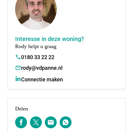
zijn er volop sportmogelijkheden met diverse
verenigingen, waaronder een voetbalclub,
tennisclub, hockeyclub en meerdere sportscholen.
Interesse in deze woning?
Het historische hart van Nieuwerkerk, het Oude
Rody helpt u graag
Dorp, is op loopafstand en heeft een sfeervolle
0180 33 22 22
uitstraling met een gevarieerd aanbod aan winkels
rody@vdpanne.nl
en horecagelegenheden.
Connectie maken
Nieuwerkerk is bovendien uitstekend bereikbaar:
dankzij een goede treinverbinding sta je in
ongeveer 15 minuten in het centrum van
Delen
Rotterdam. Ook de bushalte brengt je snel naar
Gouda, Capelle aan den IJssel en verder.