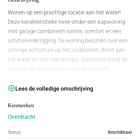
Wonen op een prachtige locatie aan het water!
Deze karakteristieke twee-onder-een-kapwoning
met garage combineert ruimte, comfort en een
schitterende ligging. De woning beschikt over een
zonnige achtertuin op het zuidoosten, direct aan
het water en met veel privacy. Daarnaast biedt de
woning vier slaapkamers, een garage met
praktische bijkeuken, een eigen oprit met
parkeerplaats, een berging en vloerverwarming op
Lees de volledige omschrijving
de begane grond. De woning biedt volop
Kenmerken
mogelijkheden om geheel naar eigen smaak te
moderniseren of/en te vergoten en er een prachtig
Overdracht
droomhuis van te maken.
Status
Beschikbaar