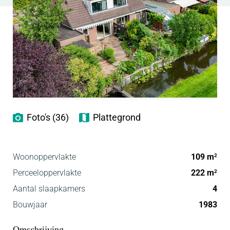
Foto's (36)
Plattegrond
Woonoppervlakte
109 m
2
Perceeloppervlakte
222 m
2
Aantal slaapkamers
4
Bouwjaar
1983
Omschrijving