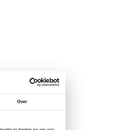
Over
 media te bieden en om ons