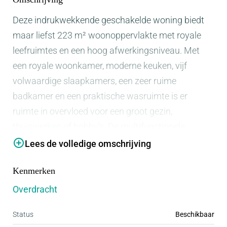
Deze indrukwekkende geschakelde woning biedt
maar liefst 223 m² woonoppervlakte met royale
leefruimtes en een hoog afwerkingsniveau. Met
een royale woonkamer, moderne keuken, vijf
volwaardige slaapkamers, een zeer ruime
badkamer en een praktische wasruimte is er
ruimte in overvloed voor een groot gezin,
thuiswerken of hobby’s. De multifunctionele,
volledig gestucte garage met vloerverwarming is
Lees de volledige omschrijving
ideaal als kantoor, praktijkruimte, speelkamer,
Kenmerken
fitnessruimte of extra leefruimte. Daarnaast
beschikt de woning over drie parkeerplaatsen op
Overdracht
eigen terrein. Ook op duurzaamheidsgebied scoort
Status
Beschikbaar
deze woning uitstekend. Met energielabel A,