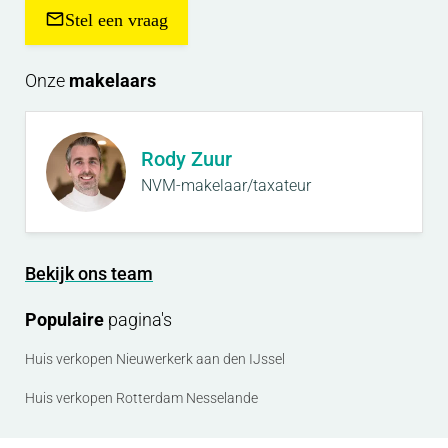
Stel een vraag
opgegeven maten en oppervlakten zijn indicatief.
Onze
makelaars
Van der Panne woning- & bedrijfsmakelaardij is de
makelaar van de verkoper. Neem uw eigen NVM-
makelaar mee, voor goed advies bij de aankoop
Rody Zuur
van uw nieuwe woning!
NVM-makelaar/taxateur
Bekijk ons team
Populaire
pagina's
Huis verkopen Nieuwerkerk aan den IJssel
Huis verkopen Rotterdam Nesselande