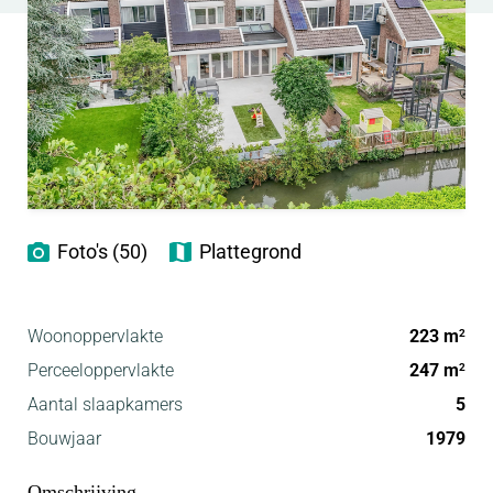
Foto's (50)
Plattegrond
Woonoppervlakte
223 m
2
Perceeloppervlakte
247 m
2
Aantal slaapkamers
5
Bouwjaar
1979
Omschrijving