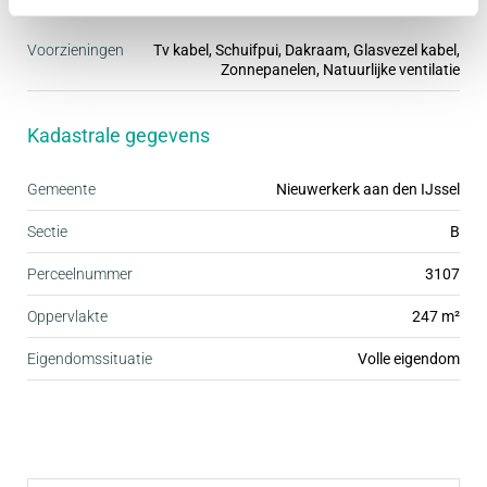
wasmachine- en drogeraansluiting.
Voorzieningen
Tv kabel, Schuifpui, Dakraam, Glasvezel kabel,
Zonnepanelen, Natuurlijke ventilatie
2e verdieping:
Via de overloop bereikt u twee extra slaapkamers,
Kadastrale gegevens
beide voorzien van een dakkapel en opbergruimte
achter de knieschotten. Daarnaast is er een ruime
Gemeente
Nieuwerkerk aan den IJssel
aparte bergzolder aanwezig van circa 24 m², ideaal
Sectie
B
voor opslag.
Perceelnummer
3107
Bijzonderheden:
Oppervlakte
247 m²
- Royale woonoppervlakte
Eigendomssituatie
Volle eigendom
- Uitgebouwde woonkamer
- Parkeergelegenheid voor drie auto's op eigen
terrein
- Vloerverwarming op de begane grond