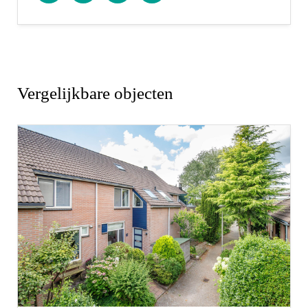
Gebruiksoppervlakte woningen:
De Meetinstructie is gebaseerd op de NEN2580. De
Meetinstructie is bedoeld om een meer eenduidige
Vergelijkbare objecten
manier van meten toe te passen voor het geven
van een indicatie van de gebruiksoppervlakte. De
Meetinstructie sluit verschillen in meetuitkomsten
niet volledig uit, door bijvoorbeeld
interpretatieverschillen, afrondingen of
beperkingen bij het uitvoeren van de meting.
Rechtsgeldige koopovereenkomst pas ná
ondertekening:
Een mondelinge overeenstemming tussen de
particuliere verkoper en de particuliere koper is niet