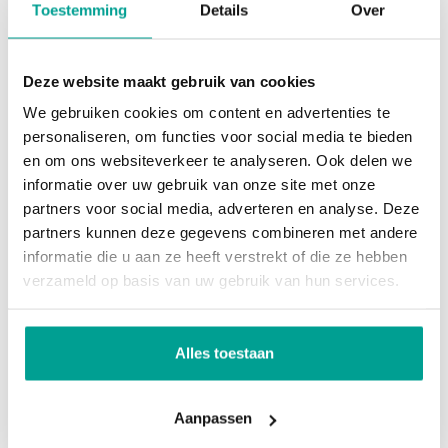
Voorzieningen
Op eigen terrein
Toestemming
Details
Over
gestucte wanden en veel daglicht dankzij het
vernieuwde kozijn met glas en deur. Ideaal als
Dak
werk-, speel- of hobbykamer.
Deze website maakt gebruik van cookies
We gebruiken cookies om content en advertenties te
Dak
Zadeldak
1e verdieping:
personaliseren, om functies voor social media te bieden
en om ons websiteverkeer te analyseren. Ook delen we
De ruime overloop biedt toegang tot drie
Overig
informatie over uw gebruik van onze site met onze
slaapkamers en een bijzonder royale badkamer. Er
partners voor social media, adverteren en analyse. Deze
bevinden zijn twee slaapkamers aan de achterzijde
Permanente bewoning
Ja
partners kunnen deze gegevens combineren met andere
waaronder de uitzonderlijk ruime
informatie die u aan ze heeft verstrekt of die ze hebben
Onderhoud binnen
Goed tot uitstekend
verzameld op basis van uw gebruik van hun services.
hoofdslaapkamer. De derde slaapkamer is gelegen
Onderhoud buiten
Goed tot uitstekend
aan de voorzijde. De badkamer is een echte luxe
ruimte en beschikt over vloerverwarming, een
Huidig gebruik
Woonruimte
Alles toestaan
ligbad, separate inloopdouche, toilet en een
Huidige bestemming
Woonruimte
dubbele wastafel met meubel. Naast de badkamer
Aanpassen
bevindt zich de wasruimte, uiteraard voorzien van
Voorzieningen