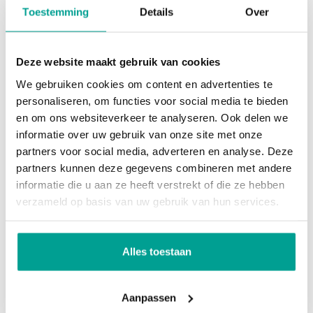
Aan de achterzijde bevinden zich nog twee goed
Toestemming
Details
Over
Dak
Zadeldak
bemeten slaapkamers die uitstekend geschikt zijn
als kinder-, werk- of logeerkamer.
Overig
Deze website maakt gebruik van cookies
We gebruiken cookies om content en advertenties te
Bijzonderheden:
Permanente bewoning
Ja
personaliseren, om functies voor social media te bieden
en om ons websiteverkeer te analyseren. Ook delen we
Onderhoud binnen
Goed
informatie over uw gebruik van onze site met onze
* Twee-onder-een-kapwoning uit 2020;
Onderhoud buiten
Goed
partners voor social media, adverteren en analyse. Deze
* 143 m² woonoppervlakte;
partners kunnen deze gegevens combineren met andere
Huidig gebruik
Woonruimte
* 294 m² eigen grond;
informatie die u aan ze heeft verstrekt of die ze hebben
* Garage aanwezig;
verzameld op basis van uw gebruik van hun services.
Huidige bestemming
Woonruimte
* Twee parkeerplaatsen op eigen terrein;
* Volledig gasloos;
Kadastrale gegevens
Alles toestaan
* Warmtepomp uit 2020;
Gemeente
Rotterdam
* Vloerverwarming én vloerkoeling in de gehele
Aanpassen
woning inclusief vliering;
Sectie
BC