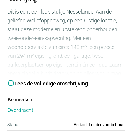
Dit is echt een leuk stukje Nesselande! Aan de
geliefde Wollefoppenweg, op een rustige locatie,
staat deze moderne en uitstekend onderhouden
twee-onder-een-kapwoning. Met een
woonoppervlakte van circa 143 m², een perceel
van 294 m² eigen grond, een garage, twee
parkeerplaatsen op eigen terrein én een duurzaam
energielabel A biedt deze woning alles wat je mag
verwachten van comfortabel wonen anno nu. De
Lees de volledige omschrijving
woning is gebouwd in 2020 en volledig gasloos
Kenmerken
uitgevoerd met een warmtepomp,
vloerverwarming en vloerkoeling in de gehele
Overdracht
woning, inclusief de vliering. Daarnaast zijn er 4
Status
Verkocht onder voorbehoud
zonnepanelen aanwezig, waardoor duurzaamheid