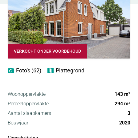
VERKOCHT ONDER VOORBEHOUD
Foto's (62)
Plattegrond
Woonoppervlakte
143 m
2
Perceeloppervlakte
294 m
2
Aantal slaapkamers
3
Bouwjaar
2020
Omschrijving