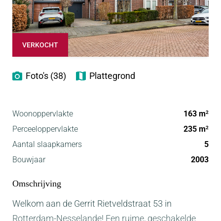
VERKOCHT
Foto's (38)
Plattegrond
Woonoppervlakte
163 m
2
Perceeloppervlakte
235 m
2
Aantal slaapkamers
5
Bouwjaar
2003
Omschrijving
Welkom aan de Gerrit Rietveldstraat 53 in
Rotterdam-Nesselande! Een ruime, geschakelde