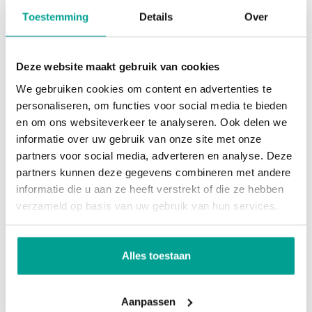
Permanente bewoning
Ja
Toestemming
Details
Over
Wie nóg meer ruimte op de begane grond wenst
kan desgewenst (een deel van) de garage bij de
Onderhoud binnen
Goed
woonkamer betrekken en/of een aanbouw aan de
Deze website maakt gebruik van cookies
Onderhoud buiten
Goed
achterzijde van de woning realiseren.
We gebruiken cookies om content en advertenties te
Huidig gebruik
Woonruimte
personaliseren, om functies voor social media te bieden
en om ons websiteverkeer te analyseren. Ook delen we
Huidige bestemming
Woonruimte
Eerste verdieping:
informatie over uw gebruik van onze site met onze
De ruime overloop geeft toegang tot drie
partners voor social media, adverteren en analyse. Deze
Voorzieningen
slaapkamers, allen voorzien van tapijt en een nette
partners kunnen deze gegevens combineren met andere
informatie die u aan ze heeft verstrekt of die ze hebben
afwerking. Daarnaast zijn er op deze verdieping
Voorzieningen
Mechanische ventilatie, Alarminstallatie, Tv
verzameld op basis van uw gebruik van hun services.
een separate toiletruimte en een complete
kabel, Dakraam, Glasvezel kabel
badkamer, beide uit 2003. De badkamer beschikt
over een ligbad, douchecabine, wastafel en
Kadastrale gegevens
Alles toestaan
designradiator. De overloop zelf biedt ruimte aan
Gemeente
Rotterdam
bijvoorbeeld een hobby- of werkplek.
Aanpassen