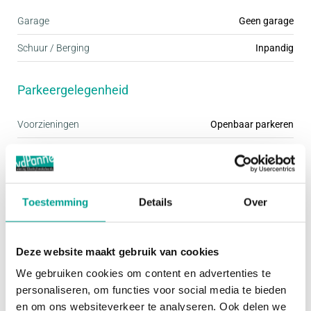
De gehele begane grond is voorzien van
Garage
Geen garage
vloerverwarming, wat zorgt voor een aangename
Schuur / Berging
Inpandig
warmteverdeling.
Parkeergelegenheid
De tuin, die in 2023 geheel opnieuw is aangelegd
beschikt over meerdere stroompunten en
Voorzieningen
Openbaar parkeren
verlichting. Doordat de eigenaar extra
snippergroen heeft aangekocht, is het perceel
Dak
breder dan standaard en beschikt u over meer
Dak
Plat dak
Toestemming
Details
Over
buitenruimte dan gebruikelijk. Er is voldoende plek
voor meerdere zitgedeeltes, een loungeset of een
Overig
gezellige buitentafel. De tuin is grotendeels
Deze website maakt gebruik van cookies
onderhoudsarm aangelegd, waardoor u er vooral
We gebruiken cookies om content en advertenties te
Permanente bewoning
Ja
personaliseren, om functies voor social media te bieden
van kunt genieten.
Onderhoud binnen
Goed tot uitstekend
en om ons websiteverkeer te analyseren. Ook delen we