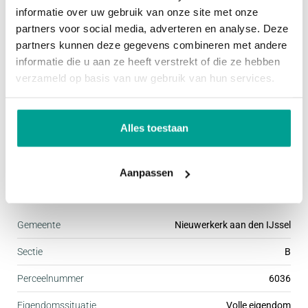
informatie over uw gebruik van onze site met onze
Tevens is er een berging die u voldoende
Onderhoud buiten
Goed tot uitstekend
partners voor social media, adverteren en analyse. Deze
bergruimte geeft. Deze berging is voorzien van een
partners kunnen deze gegevens combineren met andere
Huidig gebruik
Woonruimte
informatie die u aan ze heeft verstrekt of die ze hebben
wasbak en stroomaansluiting, ideaal voor
Huidige bestemming
Woonruimte
verzameld op basis van uw gebruik van hun services.
bijvoorbeeld fietsen, gereedschap of een kleine
klus- of hobbyhoek.
Voorzieningen
Alles toestaan
1e verdieping:
Voorzieningen
Mechanische ventilatie, Tv kabel, Glasvezel kabel
Op de eerste verdieping bevinden zich twee ruime
Aanpassen
slaapkamers, beide voorzien van grote ramen
Kadastrale gegevens
waardoor ze heerlijk licht en ruimtelijk aanvoelen.
Gemeente
Nieuwerkerk aan den IJssel
De kamers zijn goed in te delen en bieden
voldoende ruimte voor een tweepersoonsbed en
Sectie
B
kastruimte.
Perceelnummer
6036
Eigendomssituatie
Volle eigendom