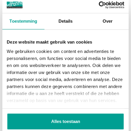
Dak
Zadeldak
1e verdieping:
De overloop geeft toegang tot drie ruime
Toestemming
Details
Over
Overig
slaapkamers en de badkamer. De slaapkamer aan
de voorzijde heeft een balkon met openslaande
Permanente bewoning
Ja
Deze website maakt gebruik van cookies
deuren, wat deze kamer bijzonder licht en sfeervol
We gebruiken cookies om content en advertenties te
Onderhoud binnen
Goed tot uitstekend
maakt. Aan de achterzijde liggen nog twee
personaliseren, om functies voor social media te bieden
slaapkamers. De badkamer is compleet uitgerust
Onderhoud buiten
Goed
en om ons websiteverkeer te analyseren. Ook delen we
met een ligbad, inloopdouche, toilet en wastafel.
informatie over uw gebruik van onze site met onze
Huidig gebruik
Woonruimte
partners voor social media, adverteren en analyse. Deze
Huidige bestemming
Woonruimte
partners kunnen deze gegevens combineren met andere
2e verdieping:
informatie die u aan ze heeft verstrekt of die ze hebben
Op de tweede verdieping bevinden zich nog eens
verzameld op basis van uw gebruik van hun services.
Voorzieningen
twee ruime slaapkamers. De slaapkamer aan de
achterzijde is in 2023 voorzien van een kunststof
Voorzieningen
Mechanische ventilatie, Tv kabel, Glasvezel kabel
Alles toestaan
dakkapel, waardoor er veel extra ruimte en licht is