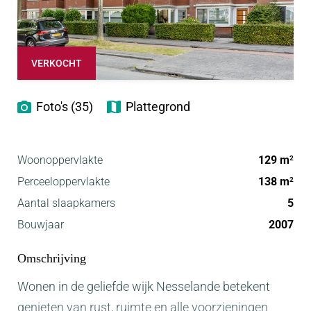
VERKOCHT
Foto's (35)
Plattegrond
Woonoppervlakte
129 m
2
Perceeloppervlakte
138 m
2
Aantal slaapkamers
5
Bouwjaar
2007
Omschrijving
Wonen in de geliefde wijk Nesselande betekent
genieten van rust, ruimte en alle voorzieningen