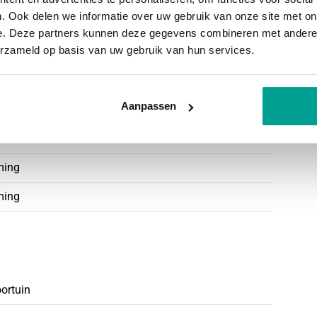
men. De wasruimte is tevens voorzien van een
. Ook delen we informatie over uw gebruik van onze site met on
e. Deze partners kunnen deze gegevens combineren met andere i
 Ook hangt hier de mechanische ventilatie unit.
erzameld op basis van uw gebruik van hun services.
 achter de knieschotten, aan beide kanten van het
iet dagelijks nodig hebt.
Aanpassen
i 2036
oleerd
ming
ming
ng
oortuin
 wijk, prachtig gelegen aan de Zevenhuizerplas.