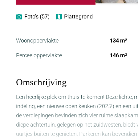
Foto's (57)
Plattegrond
Woonoppervlakte
134 m
2
Perceeloppervlakte
146 m
2
Omschrijving
Een heerlijke plek om thuis te komen! Deze lichte,
indeling, een nieuwe open keuken (2025!) en een
de verdiepingen bevinden zich vier ruime slaapkam
diepe achtertuin, gelegen op het zuidwesten, biedt v
uurtjes buiten te genieten. Parkeren kan bovendien 