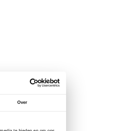
Over
 media te bieden en om ons