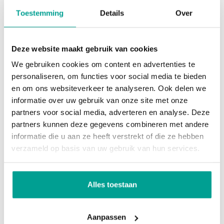
Via dubbele deuren bereikt u de met zorg
Overig
Toestemming
Details
Over
aangelegde tuin met overkapping en berging: een
heerlijke plek om het hele jaar door te genieten.
Permanente bewoning
Ja
Vanuit de overkapping heb je zicht op het water.
Deze website maakt gebruik van cookies
Onderhoud binnen
Goed tot uitstekend
We gebruiken cookies om content en advertenties te
Onderhoud buiten
Goed tot uitstekend
1e verdieping:
personaliseren, om functies voor social media te bieden
en om ons websiteverkeer te analyseren. Ook delen we
Huidig gebruik
Woonruimte
Op de overloop heeft u toegang tot drie
informatie over uw gebruik van onze site met onze
slaapkamers: twee aan de achterzijde en één aan
Huidige bestemming
Woonruimte
partners voor social media, adverteren en analyse. Deze
de voorzijde, allemaal voorzien van airconditioning.
partners kunnen deze gegevens combineren met andere
De gehele verdieping is voorzien van een eiken
informatie die u aan ze heeft verstrekt of die ze hebben
Voorzieningen
verzameld op basis van uw gebruik van hun services.
vloer. De kamers op de eerste verdieping zijn
Voorzieningen
Tv kabel, Airconditioning, Dakraam, Glasvezel
voorzien van elektrische rolluiken.
kabel, Zonnepanelen
De moderne badkamer is uitgevoerd met een
Alles toestaan
inloopdouche, hangend toilet en een fraai
Kadastrale gegevens
wastafelmeubel met twee waskommen.
Aanpassen