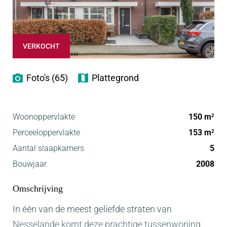
VERKOCHT
Foto's (65)
Plattegrond
Woonoppervlakte
150 m
2
Perceeloppervlakte
153 m
2
Aantal slaapkamers
5
Bouwjaar
2008
Omschrijving
In één van de meest geliefde straten van
Nesselande komt deze prachtige tussenwoning