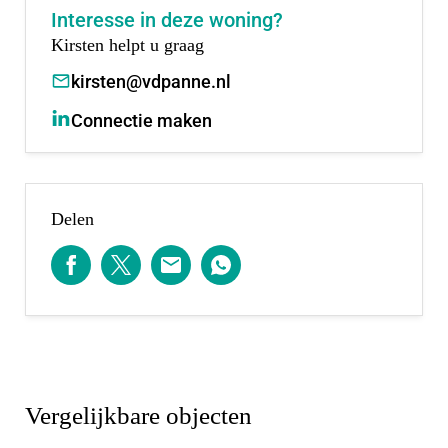
Bijzonderheden:
Interesse in deze woning?
- Aan het water
Kirsten helpt u graag
- Voorzien van 12 zonnepanelen
kirsten@vdpanne.nl
- Gelegen op eigen grond
Connectie maken
- Aan het water
- Dakkapel aan achterzijde
- Voorzien van airconditioning
Delen
Rotterdam-Nesselande is een moderne en
levendige wijk, prachtig gelegen aan de
Zevenhuizerplas. Deze wijk combineert stedelijk
wonen met een ontspannen strandgevoel. Met een
brede boulevard, het stadsstrand en diverse
recreatiemogelijkheden is Nesselande een geliefde
Vergelijkbare objecten
plek voor bewoners en bezoekers.