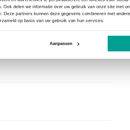
ruari 2036
. Ook delen we informatie over uw gebruik van onze site met on
e. Deze partners kunnen deze gegevens combineren met andere i
erzameld op basis van uw gebruik van hun services.
 voorzien van een douche, een designradiator en
dom
ing
Aanpassen
en door de grote raampartij. De open keuken is
r aan kunt borrelen of dineren! Verder is de
 composiet werkblad, een koel/vriescombinatie,
en een vaatwasser. Extra voorraad opbergen kan
dt zich ook in de keuken.
lkon welke is gelegen op het westen (avondzon).
r maand (€ 204,64 VVE kosten en € 96,06