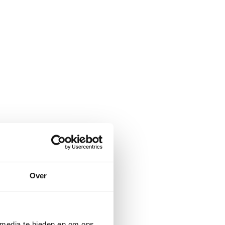
Over
 media te bieden en om ons