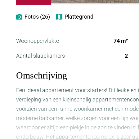
Foto's (26)
Plattegrond
Woonoppervlakte
74 m
2
Aantal slaapkamers
2
Omschrijving
Een ideaal appartement voor starters! Dit leuke en
verdieping van een kleinschalig appartementencompl
voorzien van een ruime woonkamer met een moder
moderne badkamer, welke zorgen voor een fijn woo
waardoor er altijd een plekje in de zon te vinden is
onderbouw. Het appartementencomplex is zeer guns