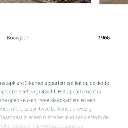
Bouwjaar
1965
 instapklare 3-kamer appartement ligt op de derde
ex en heeft vrij uitzicht. Het appartement is
ne open keuken, twee slaapkamers en een
ncomfort. Er zijn twee balkons aanwezig
! Daarnaast is er een ruime berging aanwezig in de
tig gelegen in de wijk Lage Land, op