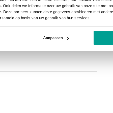
uni 2035
. Ook delen we informatie over uw gebruik van onze site met on
 uitstekend dienstdoen als extra slaap- of
e. Deze partners kunnen deze gegevens combineren met andere i
erzameld op basis van uw gebruik van hun services.
oiler eigendom
g betegeld. Deze is voorzien van een
ing
 en de aansluiting voor de wasmachine. Naast de
Aanpassen
intje.
n 13 m2, perfect voor het opbergen van fietsen
ijdrage is ca. € 247,- per maand. Voorschot