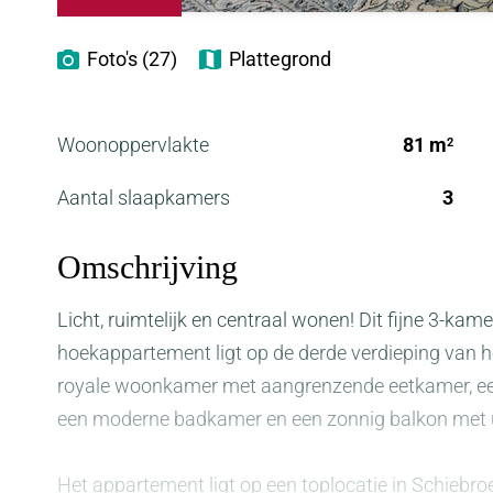
Foto's (27)
Plattegrond
Woonoppervlakte
81 m
2
Aantal slaapkamers
3
Omschrijving
Licht, ruimtelijk en centraal wonen! Dit fijne 3-ka
hoekappartement ligt op de derde verdieping van 
royale woonkamer met aangrenzende eetkamer, ee
een moderne badkamer en een zonnig balkon met ui
Het appartement ligt op een toplocatie in Schiebro