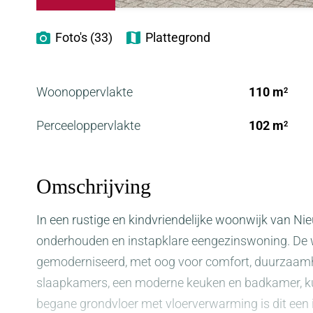
Foto's (33)
Plattegrond
Woonoppervlakte
110 m
2
Perceeloppervlakte
102 m
2
Omschrijving
In een rustige en kindvriendelijke woonwijk van Ni
onderhouden en instapklare eengezinswoning. De w
gemoderniseerd, met oog voor comfort, duurzaamhe
slaapkamers, een moderne keuken en badkamer, ku
begane grondvloer met vloerverwarming is dit een i