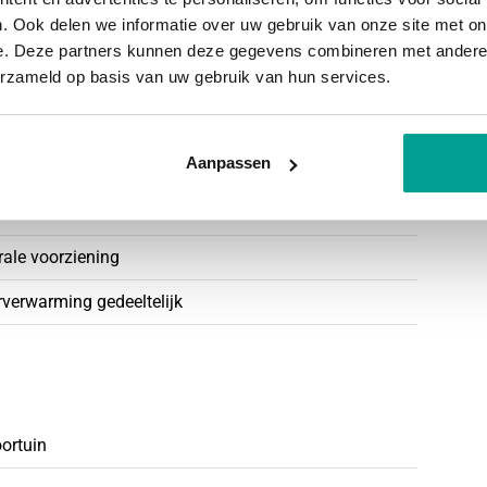
. Ook delen we informatie over uw gebruik van onze site met on
e. Deze partners kunnen deze gegevens combineren met andere i
erzameld op basis van uw gebruik van hun services.
mant dorp, gelegen aan de Hollandse IJssel. Het
Aanpassen
tober 2035
 activiteiten voor jong en oud.
e golfbaan in een natuurrijke omgeving. Gezinnen
trale voorziening
bad voor een verfrissende duik. Daarnaast zijn
erverwarming gedeeltelijk
gen, waaronder een voetbalclub, tennisclub,
, heeft een sfeervolle uitstraling met een
eden.
oortuin