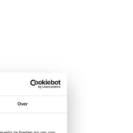
Over
 media te bieden en om ons