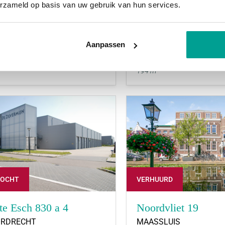
erzameld op basis van uw gebruik van hun services.
psstraat 9 b
Sextantstraat 63
UWERKERK AAN DEN IJSSEL
CAPELLE AAN DEN IJSS
Aanpassen
prijs:
€ 395,- per maand
Huurprijs:
€ 1.300,- per
2
2
194 m
KOCHT
VERHUURD
te Esch 830 a 4
Noordvliet 19
RDRECHT
MAASSLUIS