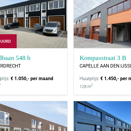
HUURD
dbaan 548 b
Kompasstraat 3 B
RDRECHT
CAPELLE AAN DEN IJSS
prijs:
€ 1.050,- per maand
Huurprijs:
€ 1.450,- per
2
2
128 m