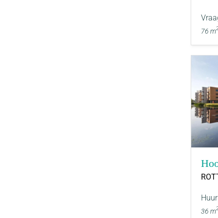
Vraa
76 m
Hoo
ROT
Huur
36 m