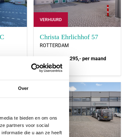
VERHUURD
 C
Christa Ehrlichhof 57
ROTTERDAM
aand
Huurprijs:
€ 1.295,- per maand
2
102 m
Over
 media te bieden en om ons
ze partners voor social
nformatie die u aan ze heeft
VERHUURD