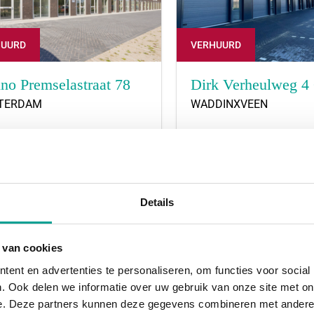
HUURD
VERHUURD
no Premselastraat 78
Dirk Verheulweg 4
TERDAM
WADDINXVEEN
prijs:
€ 1.195,- per maand
Huurprijs:
€ 995,- per m
2
2
208 m
Details
 van cookies
ent en advertenties te personaliseren, om functies voor social
. Ook delen we informatie over uw gebruik van onze site met on
e. Deze partners kunnen deze gegevens combineren met andere i
HUURD
VERHUURD