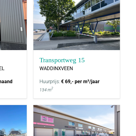
Transportweg 15
EL
WADDINXVEEN
 maand
Huurprijs:
€ 69,- per m²/jaar
2
134 m