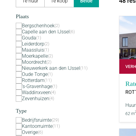
48 res
Te huur
Te koop
Beide
Plaats
Bergschenhoek
2
Capelle aan den IJssel
6
Gouda
1
Leiderdorp
2
Maassluis
1
Moerkapelle
2
Moordrecht
2
VER
Nieuwerkerk aan den IJssel
11
Oude Tonge
1
Rotterdam
11
Rat
's-Gravenhage
1
ROT
Waddinxveen
4
Zevenhuizen
4
Huur
Type
62 m
Bedrijfsruimte
29
Kantoorruimte
11
Overige
6