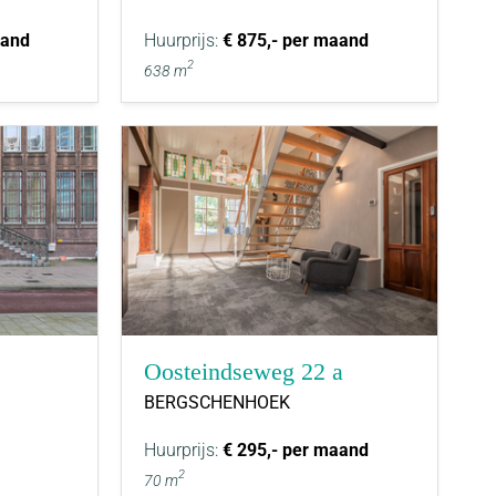
aand
Huurprijs:
€ 875,- per maand
2
638 m
Oosteindseweg 22 a
BERGSCHENHOEK
Huurprijs:
€ 295,- per maand
2
70 m