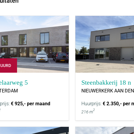
ultaten
HUURD
elaarweg 5
Steenbakkerij 18 n
TERDAM
NIEUWERKERK AAN DEN
prijs:
€ 925,- per maand
Huurprijs:
€ 2.350,- per
2
2
216 m