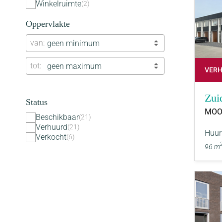
Winkelruimte
2
Oppervlakte
van
geen minimum
tot
geen maximum
VER
Zui
Status
MOO
Beschikbaar
21
Verhuurd
21
Huur
Verkocht
6
96 m