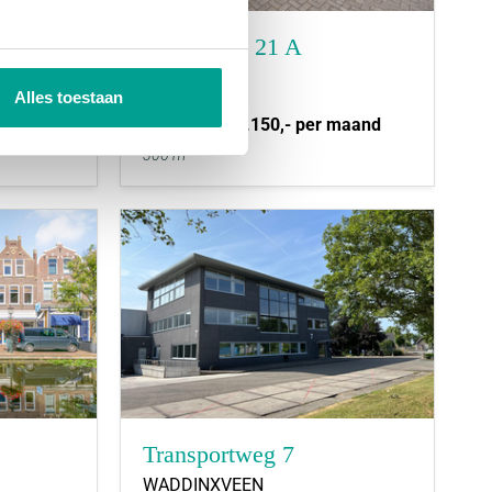
Draadbaan 21 A
EL
LEIDERDORP
Alles toestaan
 maand
Huurprijs:
€ 2.150,- per maand
2
306 m
Transportweg 7
WADDINXVEEN