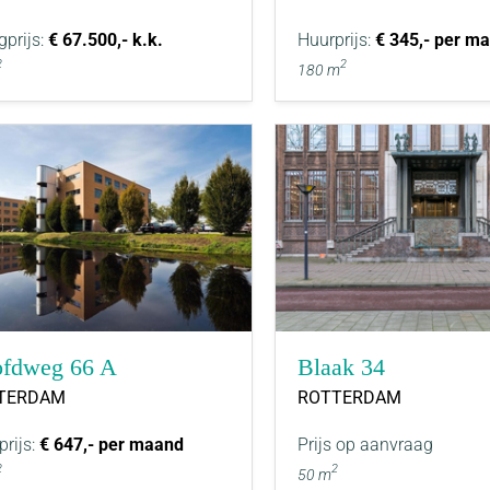
gprijs:
€ 67.500,- k.k.
Huurprijs:
€ 345,- per m
2
2
180 m
fdweg 66 A
Blaak 34
TERDAM
ROTTERDAM
prijs:
€ 647,- per maand
Prijs op aanvraag
2
2
50 m