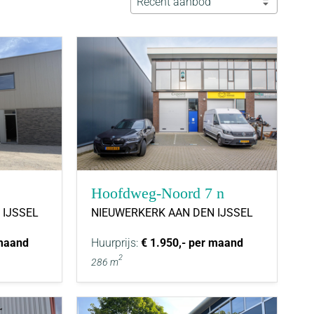
Recent aanbod
Hoofdweg-Noord 7 n
 IJSSEL
NIEUWERKERK AAN DEN IJSSEL
 maand
Huurprijs:
€ 1.950,- per maand
2
286 m