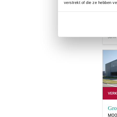
verstrekt of die ze hebben v
Dor
NIE
Huur
36 m
VER
Gro
MOO