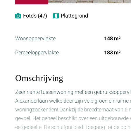
Foto's (47)
Plattegrond
Woonoppervlakte
148 m
2
Perceeloppervlakte
183 m
2
Omschrijving
Zeer riante tussenwoning met een gebruiksoppervl
Alexanderlaan welke door zijn vele groen en ruime o
woningzoekenden! Dankzij de breedtemaat van 6 me
gevoel. Het geheel beschikt over een uitgebouwd
eetgedeelte. De schuifpui biedt toegang tot de op 