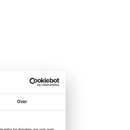
Over
 media te bieden en om ons