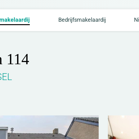
makelaardij
Bedrijfsmakelaardij
N
n 114
SEL