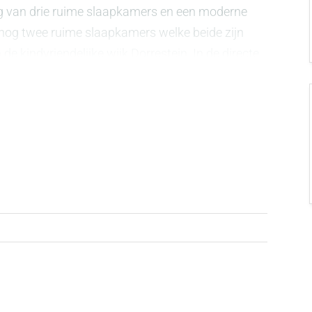
ng van drie ruime slaapkamers en een moderne
nog twee ruime slaapkamers welke beide zijn
e kindvriendelijke wijk Dorrestein. In de directe
rum diverse basisscholen en sportvoorzieningen
venals het NS-station van Nieuwerkerk a/d IJssel
ing op een centrale locatie!
ilet en fonteintje), inbouwkasten en een
lke is voorzien van een eiken vloer en een
jde bevindt zich het zitgedeelte met een
en en het eetgedeelte zijn gelegen aan de
en is voorzien van een schiereiland met een bar