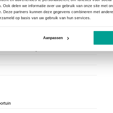
he, een toilet en een wastafelmeubel met kraan.
. Ook delen we informatie over uw gebruik van onze site met on
e. Deze partners kunnen deze gegevens combineren met andere i
erzameld op basis van uw gebruik van hun services.
de wasmachine- en drogeraansluitingen en de CV-
en door het aanwezige dakraam (kunststof).
Aanpassen
eptember 2035
Muurisolatie, Dubbel glas
laapkamers welke beide zijn voorzien van een
ngen van de woning.
mant dorp, gelegen aan de Hollandse IJssel. Het
oortuin
 activiteiten voor jong en oud.