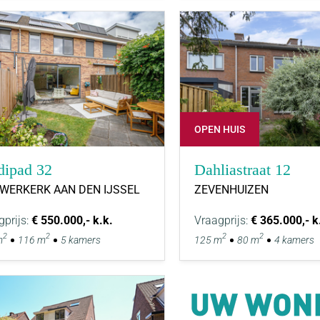
OPEN HUIS
dipad 32
Dahliastraat 12
UWERKERK AAN DEN IJSSEL
ZEVENHUIZEN
gprijs:
€ 550.000,- k.k.
Vraagprijs:
€ 365.000,- k
2
2
2
2
m
116 m
5 kamers
125 m
80 m
4 kamers