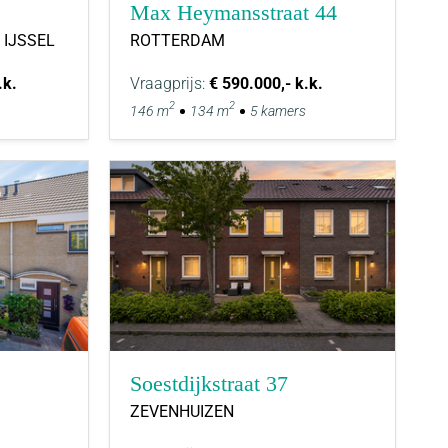
Max Heymansstraat 44
 IJSSEL
ROTTERDAM
.k.
Vraagprijs:
€ 590.000,- k.k.
2
2
146 m
134 m
5 kamers
Soestdijkstraat 37
ZEVENHUIZEN