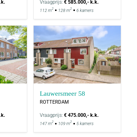
.k.
Vraagprijs:
€ 585.000,- k.k.
2
2
112 m
128 m
6 kamers
Lauwersmeer 58
ROTTERDAM
.k.
Vraagprijs:
€ 475.000,- k.k.
2
2
147 m
109 m
5 kamers