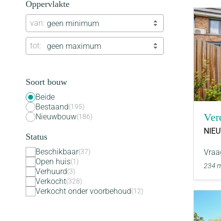
Oppervlakte
van
geen minimum
tot
geen maximum
Soort bouw
Beide
Bestaand
195
Ver
Nieuwbouw
186
NIE
Status
Beschikbaar
Vraa
37
Open huis
1
234 
Verhuurd
3
Verkocht
328
Verkocht onder voorbehoud
12