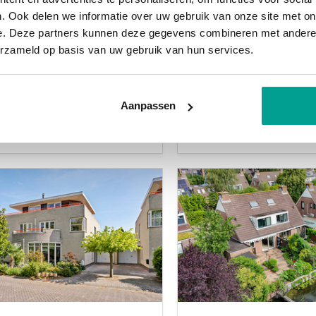
. Ook delen we informatie over uw gebruik van onze site met on
e. Deze partners kunnen deze gegevens combineren met andere i
osofentuin 47
Maurice de Vlaminc
erzameld op basis van uw gebruik van hun services.
8
LLE AAN DEN IJSSEL
ROTTERDAM
gprijs:
€ 625.000,- k.k.
Aanpassen
2
2
Vraagprijs:
€ 625.000,- k
m
155 m
6 kamers
2
2
143 m
136 m
5 kamers