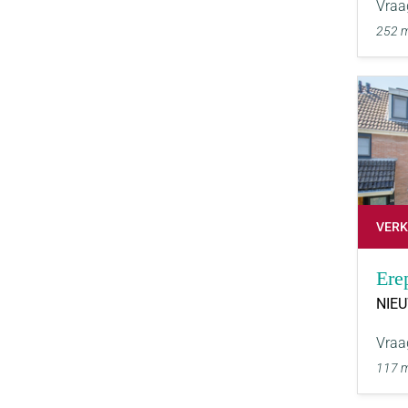
Vraa
252 
VER
Ere
NIE
Vraa
117 