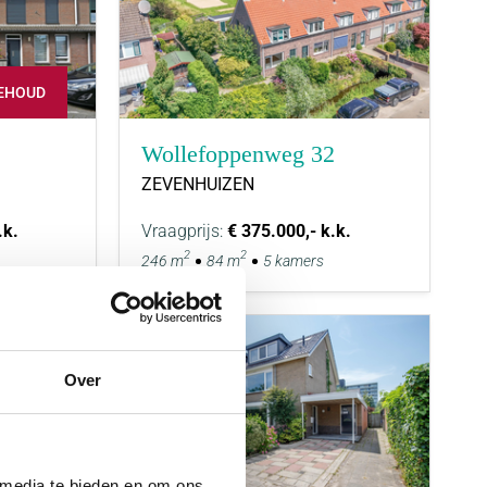
EHOUD
Wollefoppenweg 32
ZEVENHUIZEN
.k.
Vraagprijs:
€ 375.000,- k.k.
2
2
246 m
84 m
5 kamers
Over
 media te bieden en om ons