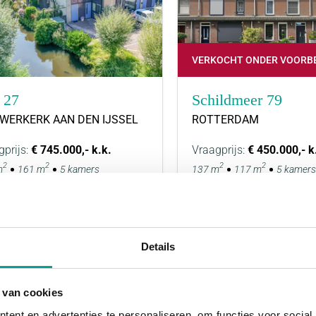
VERKOCHT ONDER VOORB
 27
Schildmeer 79
UWERKERK AAN DEN IJSSEL
ROTTERDAM
gprijs:
€ 745.000,- k.k.
Vraagprijs:
€ 450.000,- k
2
2
2
2
m
161 m
5 kamers
137 m
117 m
5 kamers
Details
 van cookies
ent en advertenties te personaliseren, om functies voor social