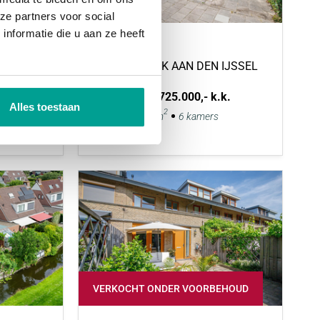
VERKOCHT
ze partners voor social
nformatie die u aan ze heeft
kstraat
Bosveen 1
NIEUWERKERK AAN DEN IJSSEL
Vraagprijs:
€ 725.000,- k.k.
Alles toestaan
2
2
.k.
263 m
159 m
6 kamers
VERKOCHT ONDER VOORBEHOUD