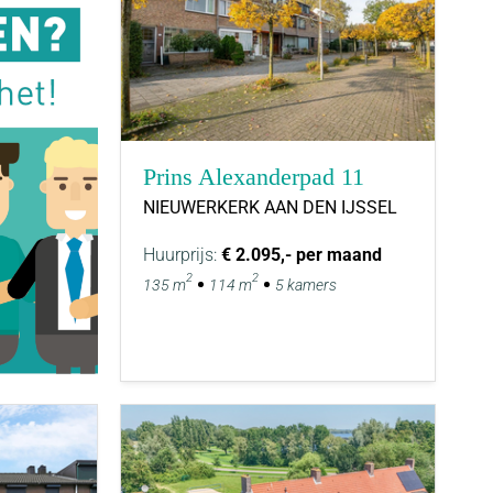
Prins Alexanderpad 11
NIEUWERKERK AAN DEN IJSSEL
Huurprijs:
€ 2.095,- per maand
2
2
135 m
114 m
5 kamers