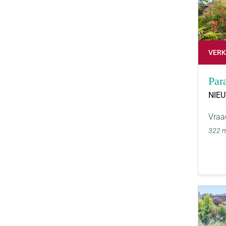
VERK
Par
NIE
Vraa
322 