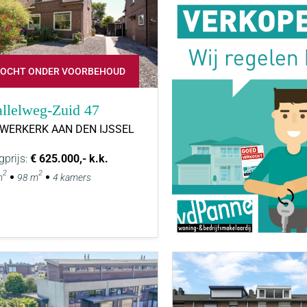
OCHT ONDER VOORBEHOUD
allelweg-Zuid 47
UWERKERK AAN DEN IJSSEL
gprijs:
€ 625.000,- k.k.
2
2
m
98 m
4 kamers