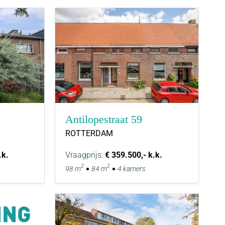
Antilopestraat 59
ROTTERDAM
.k.
Vraagprijs:
€ 359.500,- k.k.
2
2
98 m
84 m
4 kamers