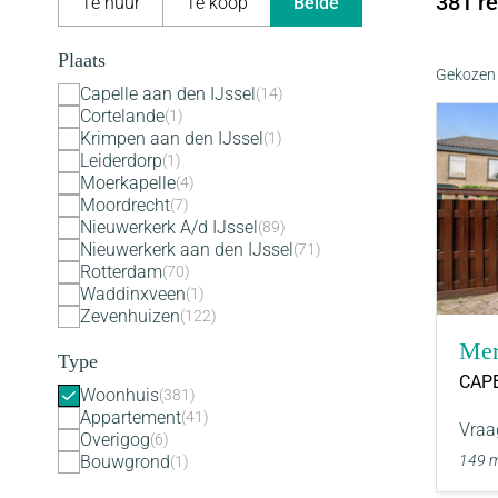
381 re
Te huur
Te koop
Beide
Plaats
Gekozen f
Capelle aan den IJssel
14
Cortelande
1
Krimpen aan den IJssel
1
Leiderdorp
1
Moerkapelle
4
Moordrecht
7
Nieuwerkerk A/d IJssel
89
Nieuwerkerk aan den IJssel
71
Rotterdam
70
Waddinxveen
1
Zevenhuizen
122
Mer
Type
CAPE
Woonhuis
381
Appartement
41
Vraa
Overigog
6
149 
Bouwgrond
1