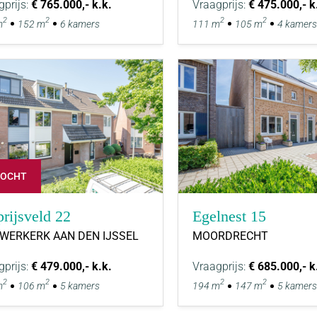
gprijs:
€ 765.000,- k.k.
Vraagprijs:
€ 475.000,- k
2
2
2
2
m
152 m
6 kamers
111 m
105 m
4 kamers
KOCHT
prijsveld 22
Egelnest 15
UWERKERK AAN DEN IJSSEL
MOORDRECHT
gprijs:
€ 479.000,- k.k.
Vraagprijs:
€ 685.000,- k
2
2
2
2
m
106 m
5 kamers
194 m
147 m
5 kamers