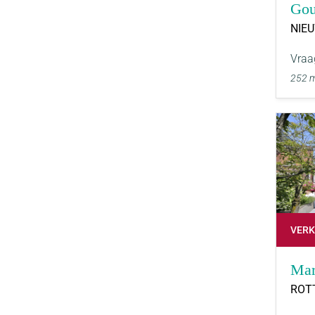
Gou
NIE
Vraa
252 
VERK
Mar
ROT