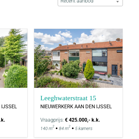
Recent aanbod
Leeghwaterstraat 15
 IJSSEL
NIEUWERKERK AAN DEN IJSSEL
.k.
Vraagprijs:
€ 425.000,- k.k.
2
2
140 m
84 m
5 kamers