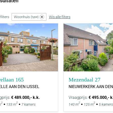
sultaten
ilters
Woonhuis
Wis alle filters
type
ellaan 165
Mezendaal 27
LLE AAN DEN IJSSEL
NIEUWERKERK AAN DEN
gprijs:
€ 489.000,- k.k.
Vraagprijs:
€ 495.000,- k
2
2
2
2
m
133 m
7 kamers
140 m
125 m
5 kamers