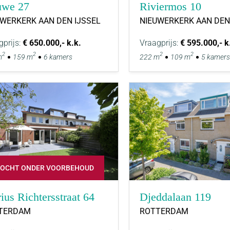
we 27
Riviermos 10
UWERKERK AAN DEN IJSSEL
NIEUWERKERK AAN DEN
gprijs:
€ 650.000,- k.k.
Vraagprijs:
€ 595.000,- k
2
2
2
2
m
159 m
6 kamers
222 m
109 m
5 kamers
OCHT ONDER VOORBEHOUD
ius Richtersstraat 64
Djeddalaan 119
TERDAM
ROTTERDAM